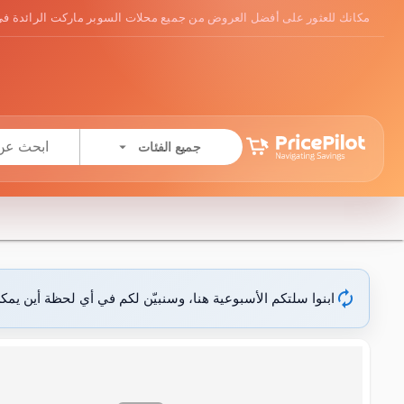
مكانك للعثور على أفضل العروض من جميع محلات السوبر ماركت الرائدة في
arrow_drop_down
جميع الفئات
autorenew
ابنوا سلتكم الأسبوعية هنا، وسنبيّن لكم في أي لحظة أين يمك