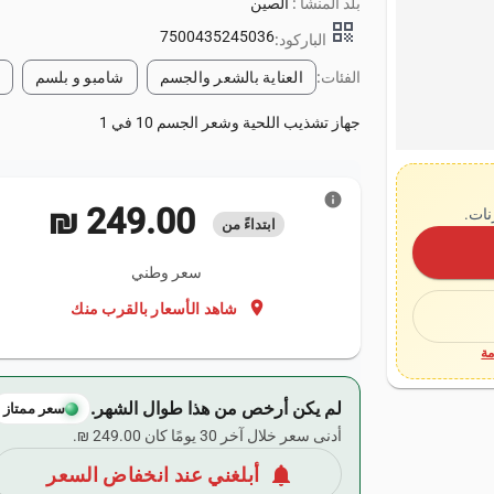
بلد المنشأ :
الصين
qr_code
7500435245036
الباركود:
الفئات:
العناية بالشعر والجسم
شامبو و بلسم
جهاز تشذيب اللحية وشعر الجسم 10 في 1
info
‏249.00 ₪
نات.
ابتداءً من
سعر وطني
location_on
شاهد الأسعار بالقرب منك
ة
لم يكن أرخص من هذا طوال الشهر.
سعر ممتاز
أدنى سعر خلال آخر 30 يومًا كان ‏249.00 ₪.
notifications
أبلغني عند انخفاض السعر