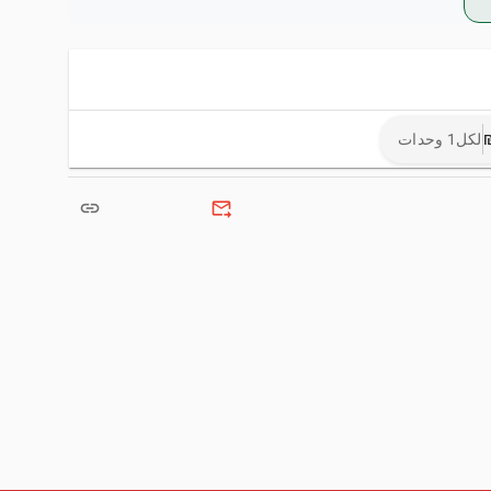
لكل1 وحدات
link
forward_to_inbox