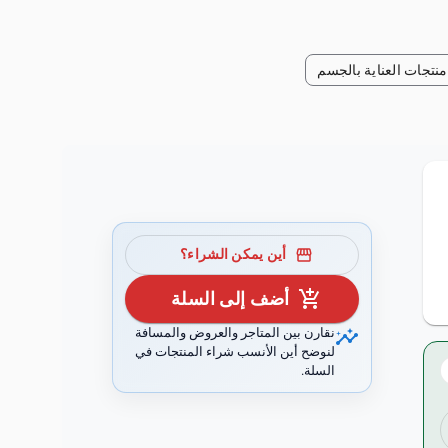
منتجات العناية بالجسم
storefront
أين يمكن الشراء؟
add_shopping_cart
أضف إلى السلة
insights
نقارن بين المتاجر والعروض والمسافة
لنوضح أين الأنسب شراء المنتجات في
السلة.