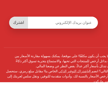
اشترك
يجب أن يكون مكلفًا! على موقعنا، يمكنك بسهولة مقارنة الأسعار بين
بدائل أرخص للمنتجات التي تحبها، والاستمتاع بتجربة تسوق أكثر ذكاءً
أن نتدلل بأسعار أكثر عدلاً، بغض النظر عن وضعنا المالي.
تالي؟ انضم إلى
اشتراك التوفير الذكي
الخاص بنا! مقابل مبلغ رمزي، ستحصل
ص الأسعار بالنسبة لك، وأدوات متقدمة للتوفير، ونقل سلس لعربتك إلى
وبر ماركت.
سبوك
الخاص بنا للحصول على التحديثات ونصائح التوفير والمزيد!