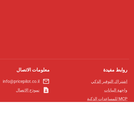
روابط مفيدة
معلومات الاتصال
mail_outline
اشتراك التوفير الذكي
info@pricepilot.co.il
contact_page
واجهة البيانات
نموذج الاتصال
MCP للمساعدات الذكية
مجلة برايس بايلوت
لوحة الصدارة
معلومات عنا
شروط الخدمة