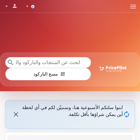
menu
person
arrow_drop_down
arrow_drop_down
search
qr_code
مسح الباركود
ابنوا سلتكم الأسبوعية هنا، وسنبيّن لكم في أي لحظة
close
autorenew
أين يمكن شراؤها بأقل تكلفة.