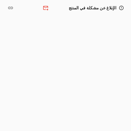
link
forward_to_inbox
error_outline
الإبلاغ عن مشكلة في المنتج