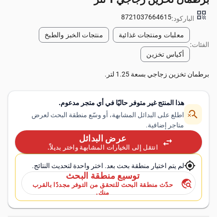
qr_code
8721037664615
الباركود:
معلبات ومنتجات غذائية
منتجات الخبز والطبخ
الفئات:
أكياس تخزين
برطمان تخزين زجاجي بسعة 1.25 لتر.
هذا المنتج غير متوفر حاليًا في أي متجر مدعوم.
search_off
اطلع على البدائل المشابهة، أو وسّع منطقة البحث لعرض
متاجر إضافية.
عرض البدائل
swap_horiz
انتقل إلى الخيارات المشابهة واختر بديلاً.
my_location
لم يتم اختيار منطقة بحث بعد. اختر واحدة لتحديث النتائج.
توسيع منطقة البحث
travel_explore
حدّث منطقة البحث للتحقق من التوفر مجددًا بالقرب
منك.