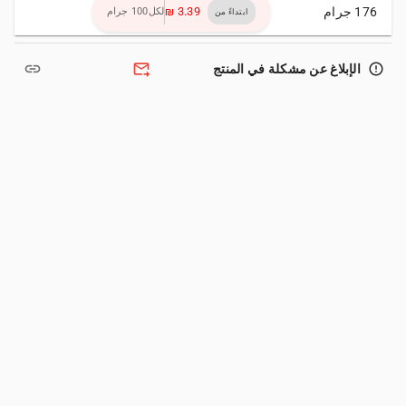
176 جرام
لكل100 جرام
ابتداءً من
link
forward_to_inbox
error_outline
الإبلاغ عن مشكلة في المنتج