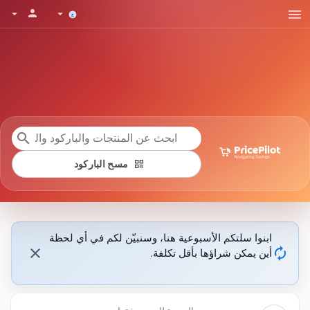
menu
person
arrow_drop_down
arrow_drop_down
search
qr_code
مسح الباركود
ابنوا سلتكم الأسبوعية هنا، وسنبيّن لكم في أي لحظة
close
autorenew
أين يمكن شراؤها بأقل تكلفة.