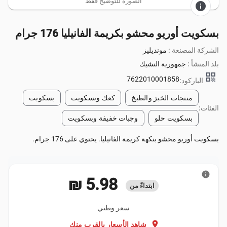
الصورة للتوضيح فقط
info
بسكويت أوريو محشو بكريمة الفانيليا 176 جرام
الشركة المصنعة :
مونديليز
بلد المنشأ :
جمهورية التشيك
qr_code
7622010001858
الباركود:
منتجات الخبز والطبخ
كعك وبسكويت
بسكويت
الفئات:
بسكويت حلو
وجبات خفيفة وبسكويت
بسكويت أوريو محشو بنكهة كريمة الفانيليا. يحتوي على 176 جرام.
info
‏5.98 ₪
ابتداءً من
سعر وطني
location_on
شاهد الأسعار بالقرب منك