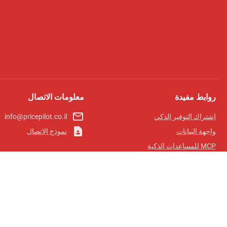
روابط مفيدة
معلومات الاتصال
mail_outline
اشتراك التوفير الذكي
info@pricepilot.co.il
contact_page
واجهة البيانات
نموذج الاتصال
MCP للمساعدات الذكية
مجلة برايس بايلوت
لوحة الصدارة
معلومات عنا
شروط الخدمة
سياسة الخصوصية