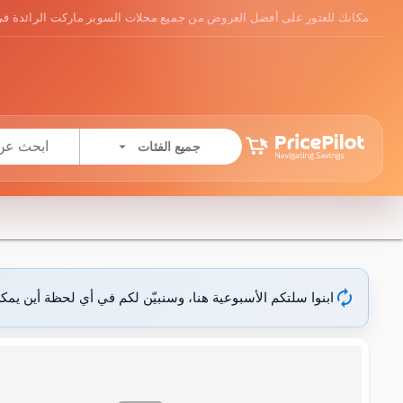
مكانك للعثور على أفضل العروض من جميع محلات السوبر ماركت الرائدة في
arrow_drop_down
جميع الفئات
autorenew
ابنوا سلتكم الأسبوعية هنا، وسنبيّن لكم في أي لحظة أين يمك