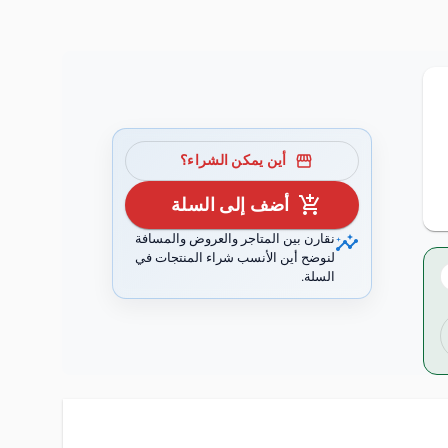
storefront
أين يمكن الشراء؟
add_shopping_cart
أضف إلى السلة
insights
نقارن بين المتاجر والعروض والمسافة
لنوضح أين الأنسب شراء المنتجات في
السلة.