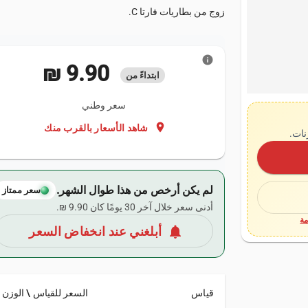
زوج من بطاريات فارتا C.
info
‏9.90 ₪
ابتداءً من
سعر وطني
location_on
شاهد الأسعار بالقرب منك
نات.
لم يكن أرخص من هذا طوال الشهر.
سعر ممتاز
أدنى سعر خلال آخر 30 يومًا كان ‏9.90 ₪.
ة
notifications
أبلغني عند انخفاض السعر
قياس
السعر للقياس \ الوزن