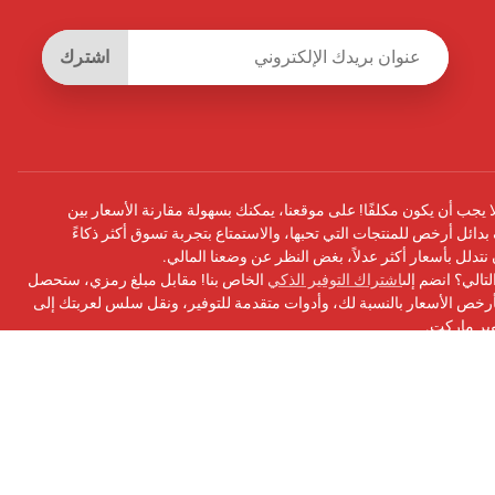
اشترك
يجب أن يكون مكلفًا! على موقعنا، يمكنك بسهولة مقارنة الأسعار بين
بدائل أرخص للمنتجات التي تحبها، والاستمتاع بتجربة تسوق أكثر ذكاءً
أن نتدلل بأسعار أكثر عدلاً، بغض النظر عن وضعنا المالي.
تالي؟ انضم إلى
اشتراك التوفير الذكي
الخاص بنا! مقابل مبلغ رمزي، ستحصل
ص الأسعار بالنسبة لك، وأدوات متقدمة للتوفير، ونقل سلس لعربتك إلى
وبر ماركت.
سبوك
الخاص بنا للحصول على التحديثات ونصائح التوفير والمزيد!