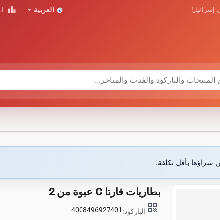
leaderboard
arrow_drop_down
 إسرائيل!
العربية
لو
ن شراؤها بأقل تكلفة.
بطاريات فارتا C عبوة من 2
qr_code
4008496927401
الباركود: