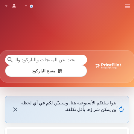
menu
person
arrow_drop_down
arrow_drop_down
search
qr_code
مسح الباركود
ابنوا سلتكم الأسبوعية هنا، وسنبيّن لكم في أي لحظة
close
autorenew
أين يمكن شراؤها بأقل تكلفة.