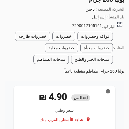
الشركة المصنعة :
ياخين
بلد المنشأ :
إسرائيل
qr_code
7290017105161
الباركود:
فواكه وخضروات
خضروات
خضروات طازجة
الفئات:
خضروات معبأة
خضروات معلبة
منتجات الخبز والطبخ
منتجات الطماطم
بولبا 260 جرام. طماطم مقطعة ناعماً.
info
‏4.90 ₪
ابتداءً من
سعر وطني
location_on
شاهد الأسعار بالقرب منك