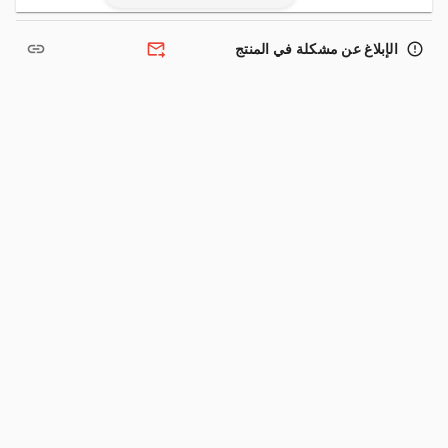
link
forward_to_inbox
error_outline
الإبلاغ عن مشكلة في المنتج