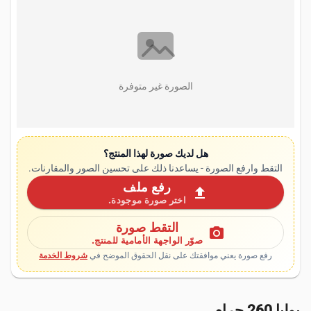
الصورة غير متوفرة
هل لديك صورة لهذا المنتج؟
التقط وارفع الصورة - يساعدنا ذلك على تحسين الصور والمقارنات.
رفع ملف
upload
اختر صورة موجودة.
التقط صورة
photo_camera
صوّر الواجهة الأمامية للمنتج.
رفع صورة يعني موافقتك على نقل الحقوق الموضح في
شروط الخدمة
بولبا 260 جرام