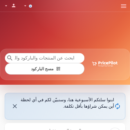
menu
person
arrow_drop_down
arrow_drop_down
search
qr_code
مسح الباركود
ابنوا سلتكم الأسبوعية هنا، وسنبيّن لكم في أي لحظة
close
autorenew
أين يمكن شراؤها بأقل تكلفة.