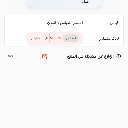
السلة.
قياس
السعر للقياس \ الوزن
250 ملليلتر
لكل10 ملليلتر
ابتداءً من
link
forward_to_inbox
error_outline
الإبلاغ عن مشكلة في المنتج