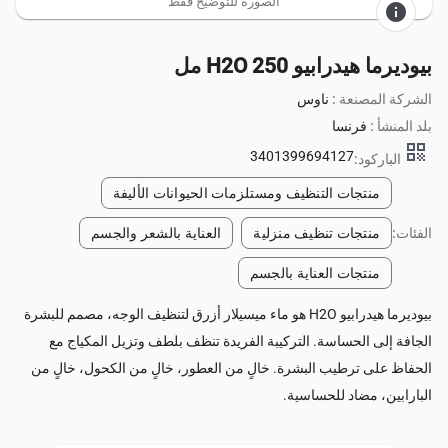
الصورة للتوضيح فقط
info
بيوديرما هيدرابيو H2O 250 مل
الشركة المصنعة :
ناوس
بلد المنشأ :
فرنسا
qr_code
3401399694127
الباركود:
منتجات التنظيف ومستلزمات الحيوانات الأليفة
الفئات:
منتجات تنظيف منزلية
العناية بالشعر والجسم
منتجات العناية بالجسم
بيوديرما هيدرابيو H2O هو ماء ميسيلار أزرق لتنظيف الوجه، مصمم للبشرة
الجافة إلى الحساسة. التركيبة الفريدة تنظف بلطف وتزيل المكياج مع
الحفاظ على ترطيب البشرة. خالٍ من العطور، خالٍ من الكحول، خالٍ من
البارابين، مضاد للحساسية.