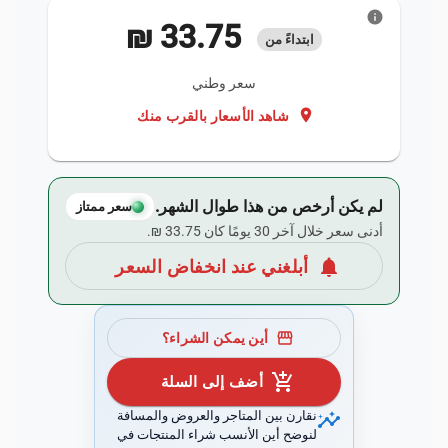
info
‏33.75 ₪
ابتداءً من
سعر وطني
location_on
شاهد الأسعار بالقرب منك
لم يكن أرخص من هذا طوال الشهر.
سعر ممتاز
أدنى سعر خلال آخر 30 يومًا كان ‏33.75 ₪.
notifications
أبلغني عند انخفاض السعر
storefront
أين يمكن الشراء؟
add_shopping_cart
أضف إلى السلة
insights
نقارن بين المتاجر والعروض والمسافة
لنوضح أين الأنسب شراء المنتجات في