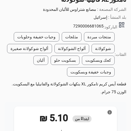
الشركة المصنعة :
مصانع شتراوس للألبان المحدودة
بلد المنشأ :
إسرائيل
qr_code
7290006681065
الباركود:
منتجات مبردة
مثلجات
وجبات خفيفة وحلويات
شوكولاتة
ألواح الشوكولاتة
ألواح شوكولاتة صغيرة
الفئات:
كعك وبسكويت
بسكويت حلو
ألبان
وجبات خفيفة وبسكويت
قطعة آيس كريم تامكور XL بنكهات الشوكولاتة والفانيليا مع البسكويت.
الوزن 75 جرام.
info
‏5.10 ₪
ابتداءً من