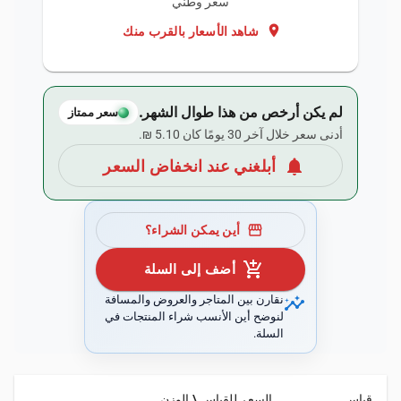
سعر وطني
location_on
شاهد الأسعار بالقرب منك
لم يكن أرخص من هذا طوال الشهر.
سعر ممتاز
أدنى سعر خلال آخر 30 يومًا كان ‏5.10 ₪.
notifications
أبلغني عند انخفاض السعر
storefront
أين يمكن الشراء؟
add_shopping_cart
أضف إلى السلة
insights
نقارن بين المتاجر والعروض والمسافة
لنوضح أين الأنسب شراء المنتجات في
السلة.
قياس
السعر للقياس \ الوزن