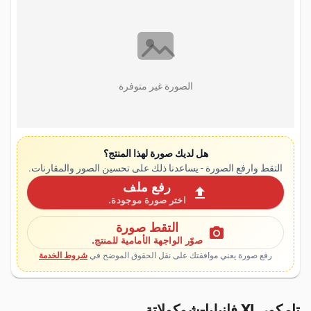
الصورة غير متوفرة
هل لديك صورة لهذا المنتج؟
التقط وارفع الصورة - يساعدنا ذلك على تحسين الصور والمقارنات.
رفع ملف
upload
اختر صورة موجودة.
التقط صورة
photo_camera
صوّر الواجهة الأمامية للمنتج.
رفع صورة يعني موافقتك على نقل الحقوق الموضح في
شروط الخدمة
تامكور XL فانيليا-شوكولاتة