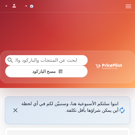
menu
person
arrow_drop_down
arrow_drop_down
search
qr_code
مسح الباركود
ابنوا سلتكم الأسبوعية هنا، وسنبيّن لكم في أي لحظة
close
autorenew
أين يمكن شراؤها بأقل تكلفة.