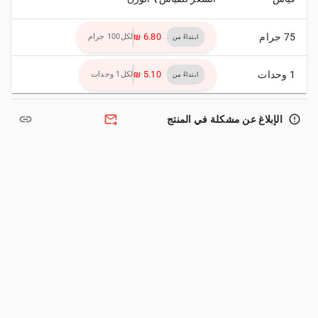
75 جرام
لكل100 جرام
ابتداءً من
1 وحدات
لكل1 وحدات
ابتداءً من
link
forward_to_inbox
error_outline
الإبلاغ عن مشكلة في المنتج