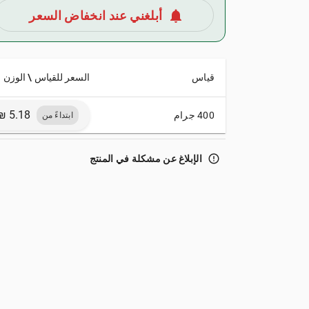
notifications
أبلغني عند انخفاض السعر
قياس
السعر للقياس \ الوزن
400 جرام
ابتداءً من
error_outline
الإبلاغ عن مشكلة في المنتج