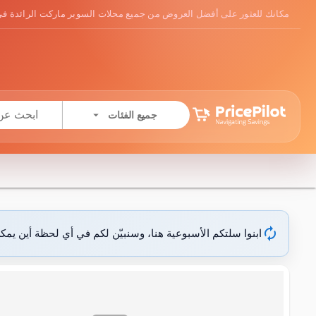
مكانك للعثور على أفضل العروض من جميع محلات السوبر ماركت الرائدة في
arrow_drop_down
جميع الفئات
autorenew
ابنوا سلتكم الأسبوعية هنا، وسنبيّن لكم في أي لحظة أين يمك