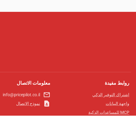
روابط مفيدة
معلومات الاتصال
mail_outline
اشتراك التوفير الذكي
info@pricepilot.co.il
contact_page
واجهة البيانات
نموذج الاتصال
MCP للمساعدات الذكية
مجلة برايس بايلوت
لوحة الصدارة