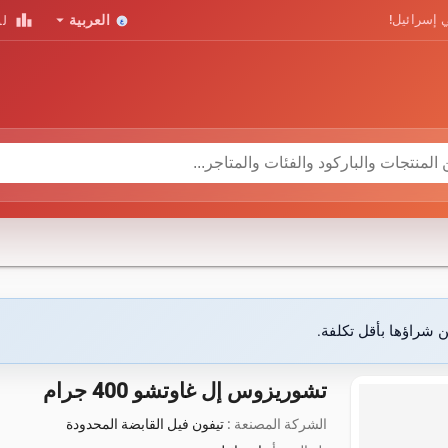
leaderboard
arrow_drop_down
 إسرائيل!
العربية
لو
ن شراؤها بأقل تكلفة.
تشوريزوس إل غاوتشو 400 جرام
الشركة المصنعة :
تيفون فيل القابضة المحدودة