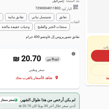
بلد المنشأ :
إسرائيل
qr_code
7290004011802
الباركود:
نقانق
شنيتسل نباتي
نقانق نباتية
م
الفئات:
منتجات الخبز والطبخ
وجبات خفيفة مالحة
نقانق تشوريزوس إل غاوتشو 400 جرام
نات.
info
‏20.70 ₪
ابتداءً من
سعر وطني
location_on
شاهد الأسعار بالقرب منك
ة
لم يكن أرخص من هذا طوال الشهر.
سعر ممتاز
أدنى سعر خلال آخر 30 يومًا كان ‏20.70 ₪.