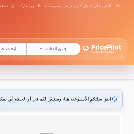
مكانك للعثور على أفضل العروض من جميع محلات السوبر ماركت الرائدة في
arrow_drop_down
جميع الفئات
autorenew
ابنوا سلتكم الأسبوعية هنا، وسنبيّن لكم في أي لحظة أين يمك