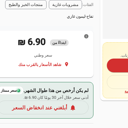
الفئات:
مشروبات غازية
منتجات الخبز والطبخ
تفاح-ليمون غازي
info
‏6.90 ₪
ابتداءً من
سعر وطني
نات.
location_on
شاهد الأسعار بالقرب منك
لم يكن أرخص من هذا طوال الشهر.
سعر ممتاز
ة
أدنى سعر خلال آخر 30 يومًا كان ‏6.90 ₪.
notifications
أبلغني عند انخفاض السعر