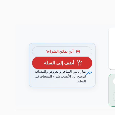
storefront
أين يمكن الشراء؟
add_shopping_cart
أضف إلى السلة
insights
نقارن بين المتاجر والعروض والمسافة
لنوضح أين الأنسب شراء المنتجات في
السلة.