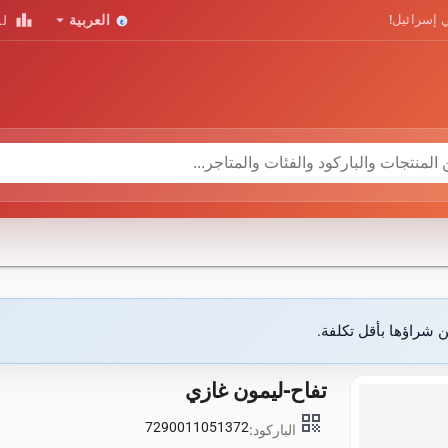
leaderboard
arrow_drop_down
 إسرائيل!
العربية
لو
ن شراؤها بأقل تكلفة.
تفاح-ليمون غازي
qr_code
7290011051372
الباركود: