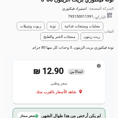
الشركة المصنعة :
استيراد فيكتوري
qr_code
793150011391
الباركود:
معلبات ومنتجات غذائية
تونة
زيوت وتتبيلات
الفئات:
زيت زيتون
منتجات الخبز والطبخ
تونة فيكتوري بزيت الزيتون، 3 وحدات كل منها 80 جرام.
info
‏12.90 ₪
ابتداءً من
سعر وطني
location_on
شاهد الأسعار بالقرب منك
لم يكن أرخص من هذا طوال الشهر.
سعر ممتاز