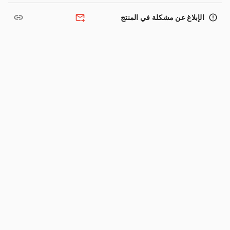
link
forward_to_inbox
error_outline
الإبلاغ عن مشكلة في المنتج