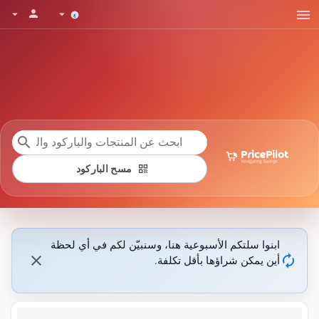
menu
person
arrow_drop_down
arrow_drop_down
search
qr_code
مسح الباركود
ابنوا سلتكم الأسبوعية هنا، وسنبيّن لكم في أي لحظة
close
autorenew
أين يمكن شراؤها بأقل تكلفة.