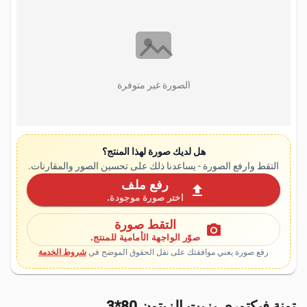
الصورة غير متوفرة
هل لديك صورة لهذا المنتج؟
التقط وارفع الصورة - يساعدنا ذلك على تحسين الصور والمقارنات.
رفع ملف
upload
اختر صورة موجودة.
التقط صورة
photo_camera
صوّر الواجهة الأمامية للمنتج.
رفع صورة يعني موافقتك على نقل الحقوق الموضح في
شروط الخدمة
تونة فيكتوري بزيت الزيتون 80*3