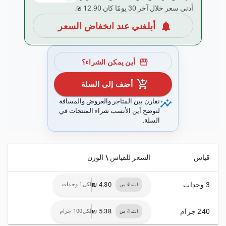
أدنى سعر خلال آخر 30 يومًا كان ‏12.90 ₪.
notifications
أبلغني عند انخفاض السعر
storefront
أين يمكن الشراء؟
add_shopping_cart
أضف إلى السلة
insights
نقارن بين المتاجر والعروض والمسافة
لنوضح أين الأنسب شراء المنتجات في
السلة.
قياس
السعر للقياس \ الوزن
3 وحدات
لكل1 وحدات
ابتداءً من
240 جرام
لكل100 جرام
ابتداءً من