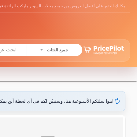
مكانك للعثور على أفضل العروض من جميع محلات السوبر ماركت الرائدة في
arrow_drop_down
جميع الفئات
autorenew
ابنوا سلتكم الأسبوعية هنا، وسنبيّن لكم في أي لحظة أين يمك