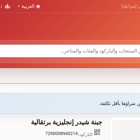
leaderboard
arrow_drop_down
 إسرائيل!
العربية
لو
ن شراؤها بأقل تكلفة.
جبنة شيدر إنجليزية برتقالية
qr_code
7290008940214
الباركود: