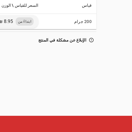
قياس
السعر للقياس \ الوزن
200 جرام
ابتداءً من
error_outline
الإبلاغ عن مشكلة في المنتج