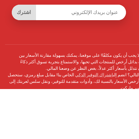
اشترك
يجب أن يكون مكلفًا! على موقعنا، يمكنك بسهولة مقارنة الأسعار بين
بدائل أرخص للمنتجات التي تحبها، والاستمتاع بتجربة تسوق أكثر ذكاءً
أن نتدلل بأسعار أكثر عدلاً، بغض النظر عن وضعنا المالي.
تالي؟ انضم إلى
اشتراك التوفير الذكي
الخاص بنا! مقابل مبلغ رمزي، ستحصل
ص الأسعار بالنسبة لك، وأدوات متقدمة للتوفير، ونقل سلس لعربتك إلى
وبر ماركت.
سبوك
الخاص بنا للحصول على التحديثات ونصائح التوفير والمزيد!