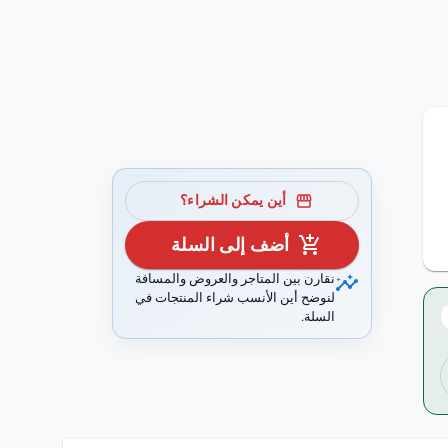
storefront
أين يمكن الشراء؟
add_shopping_cart
أضف إلى السلة
insights
نقارن بين المتاجر والعروض والمسافة
لنوضح أين الأنسب شراء المنتجات في
السلة.