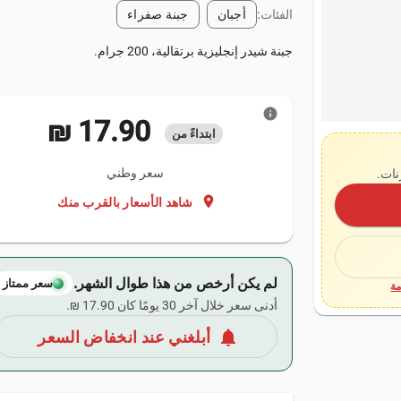
الفئات:
أجبان
جبنة صفراء
جبنة شيدر إنجليزية برتقالية، 200 جرام.
info
‏17.90 ₪
ابتداءً من
سعر وطني
نات.
location_on
شاهد الأسعار بالقرب منك
لم يكن أرخص من هذا طوال الشهر.
سعر ممتاز
ة
أدنى سعر خلال آخر 30 يومًا كان ‏17.90 ₪.
notifications
أبلغني عند انخفاض السعر