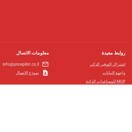
روابط مفيدة
معلومات الاتصال
mail_outline
اشتراك التوفير الذكي
info@pricepilot.co.il
contact_page
واجهة البيانات
نموذج الاتصال
MCP للمساعدات الذكية
مجلة برايس بايلوت
لوحة الصدارة
معلومات عنا
شروط الخدمة
سياسة الخصوصية