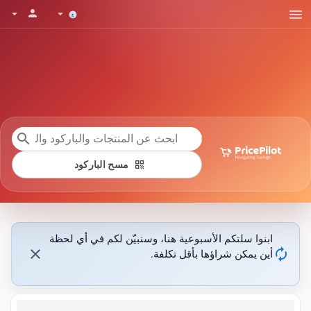
menu
person
arrow_drop_down
arrow_drop_down
search
qr_code
مسح الباركود
ابنوا سلتكم الأسبوعية هنا، وسنبيّن لكم في أي لحظة
close
autorenew
أين يمكن شراؤها بأقل تكلفة.