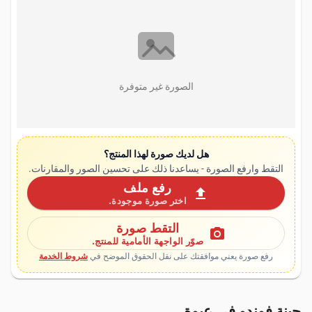
الصورة غير متوفرة
هل لديك صورة لهذا المنتج؟
التقط وارفع الصورة - يساعدنا ذلك على تحسين الصور والمقارنات.
رفع ملف
upload
اختر صورة موجودة.
التقط صورة
photo_camera
صوّر الواجهة الأمامية للمنتج.
رفع صورة يعني موافقتك على نقل الحقوق الموضح في
شروط الخدمة
جبنة فوندو في عبوة