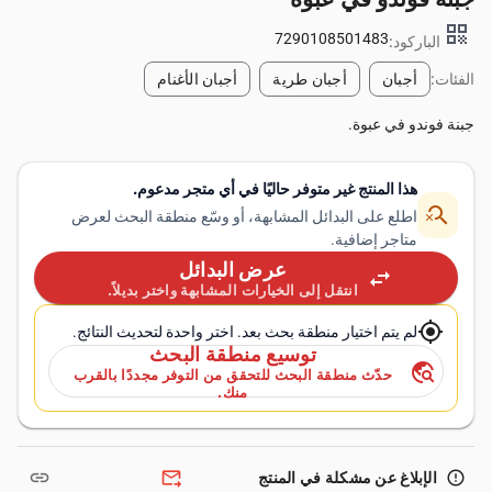
qr_code
7290108501483
الباركود:
الفئات:
أجبان
أجبان طرية
أجبان الأغنام
جبنة فوندو في عبوة.
هذا المنتج غير متوفر حاليًا في أي متجر مدعوم.
search_off
اطلع على البدائل المشابهة، أو وسّع منطقة البحث لعرض
متاجر إضافية.
عرض البدائل
swap_horiz
انتقل إلى الخيارات المشابهة واختر بديلاً.
my_location
لم يتم اختيار منطقة بحث بعد. اختر واحدة لتحديث النتائج.
توسيع منطقة البحث
travel_explore
حدّث منطقة البحث للتحقق من التوفر مجددًا بالقرب
منك.
link
forward_to_inbox
error_outline
الإبلاغ عن مشكلة في المنتج