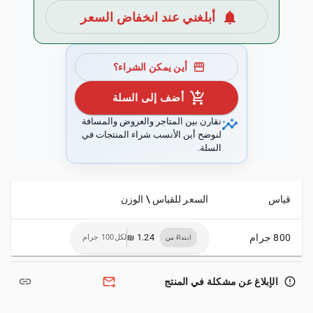
notifications
أبلغني عند انخفاض السعر
storefront
أين يمكن الشراء؟
add_shopping_cart
أضف إلى السلة
insights
نقارن بين المتاجر والعروض والمسافة
لنوضح أين الأنسب شراء المنتجات في
السلة.
قياس
السعر للقياس \ الوزن
800 جرام
لكل100 جرام
ابتداءً من
link
forward_to_inbox
error_outline
الإبلاغ عن مشكلة في المنتج