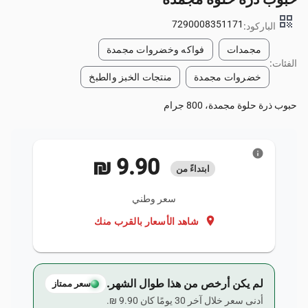
qr_code
7290008351171
الباركود:
مجمدات
فواكه وخضروات مجمدة
الفئات:
خضروات مجمدة
منتجات الخبز والطبخ
حبوب ذرة حلوة مجمدة، 800 جرام
info
‏9.90 ₪
ابتداءً من
سعر وطني
location_on
شاهد الأسعار بالقرب منك
لم يكن أرخص من هذا طوال الشهر.
سعر ممتاز
أدنى سعر خلال آخر 30 يومًا كان ‏9.90 ₪.