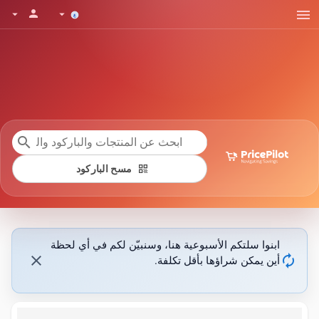
menu
person
arrow_drop_down
arrow_drop_down
search
qr_code
مسح الباركود
ابنوا سلتكم الأسبوعية هنا، وسنبيّن لكم في أي لحظة
close
autorenew
أين يمكن شراؤها بأقل تكلفة.