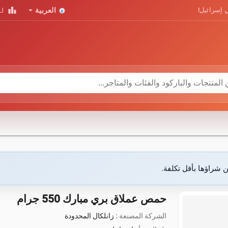
leaderboard
arrow_drop_down
 إسرائيل!
العربية
لو
ن شراؤها بأقل تكلفة.
حمص عملاق بري مبارك 550 جرام
الشركة المصنعة :
زانلكال المحدودة