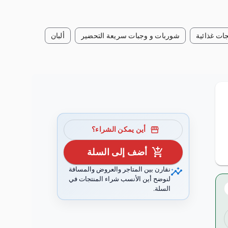
ات غذائية
شوربات و وجبات سريعة التحضير
ألبان
storefront
أين يمكن الشراء؟
add_shopping_cart
أضف إلى السلة
insights
نقارن بين المتاجر والعروض والمسافة
لنوضح أين الأنسب شراء المنتجات في
السلة.