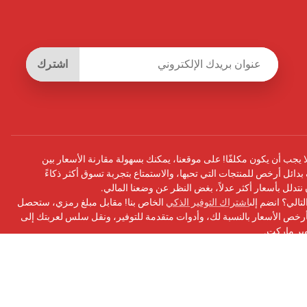
اشترك
يجب أن يكون مكلفًا! على موقعنا، يمكنك بسهولة مقارنة الأسعار بين
بدائل أرخص للمنتجات التي تحبها، والاستمتاع بتجربة تسوق أكثر ذكاءً
أن نتدلل بأسعار أكثر عدلاً، بغض النظر عن وضعنا المالي.
تالي؟ انضم إلى
اشتراك التوفير الذكي
الخاص بنا! مقابل مبلغ رمزي، ستحصل
ص الأسعار بالنسبة لك، وأدوات متقدمة للتوفير، ونقل سلس لعربتك إلى
وبر ماركت.
سبوك
الخاص بنا للحصول على التحديثات ونصائح التوفير والمزيد!