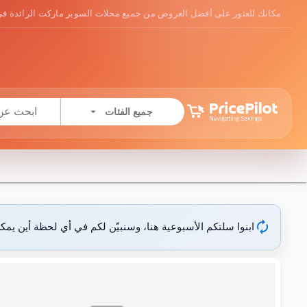
مكانك للعثور على أفضل العروض من جميع محلات السوبر ماركت الرائدة في
arrow_drop_down
جميع الفئات
autorenew
ابنوا سلتكم الأسبوعية هنا، وسنبيّن لكم في أي لحظة أين يمك