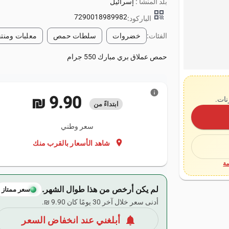
بلد المنشأ :
إسرائيل
qr_code
7290018989982
الباركود:
الفئات:
خضروات
سلطات حمص
معلبات ومنتج
حمص عملاق بري مبارك 550 جرام
info
‏9.90 ₪
نات.
ابتداءً من
سعر وطني
location_on
شاهد الأسعار بالقرب منك
ة
لم يكن أرخص من هذا طوال الشهر.
سعر ممتاز
أدنى سعر خلال آخر 30 يومًا كان ‏9.90 ₪.
notifications
أبلغني عند انخفاض السعر