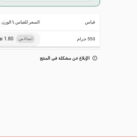
قياس
السعر للقياس \ الوزن
550 جرام
ابتداءً من
error_outline
الإبلاغ عن مشكلة في المنتج