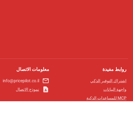
روابط مفيدة
معلومات الاتصال
mail_outline
اشتراك التوفير الذكي
info@pricepilot.co.il
contact_page
واجهة البيانات
نموذج الاتصال
MCP للمساعدات الذكية
مجلة برايس بايلوت
لوحة الصدارة
معلومات عنا
شروط الخدمة