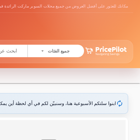
مكانك للعثور على أفضل العروض من جميع محلات السوبر ماركت الرائدة في
arrow_drop_down
جميع الفئات
autorenew
ابنوا سلتكم الأسبوعية هنا، وسنبيّن لكم في أي لحظة أين يمك