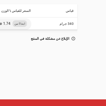
قياس
السعر للقياس \ الوزن
340 جرام
ابتداءً من
error_outline
الإبلاغ عن مشكلة في المنتج