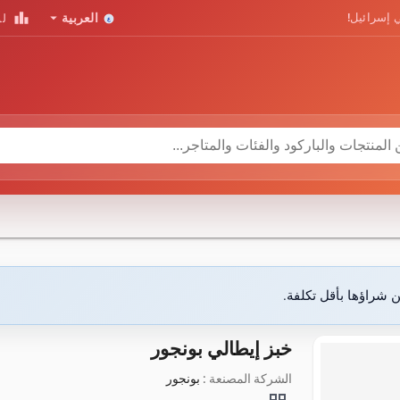
leaderboard
arrow_drop_down
 إسرائيل!
العربية
لو
ن شراؤها بأقل تكلفة.
خبز إيطالي بونجور
الشركة المصنعة :
بونجور