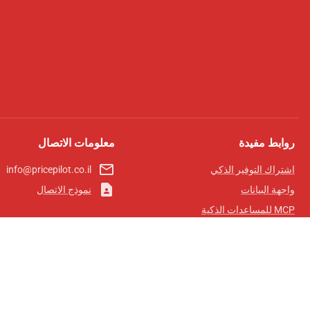
روابط مفيدة
معلومات الاتصال
mail_outline
اشتراك التوفير الذكي
info@pricepilot.co.il
contact_page
واجهة البيانات
نموذج الاتصال
MCP للمساعدات الذكية
مجلة برايس بايلوت
لوحة الصدارة
معلومات عنا
شروط الخدمة