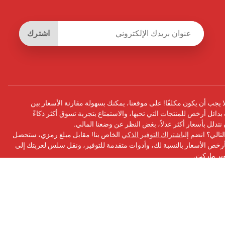
اشترك
يجب أن يكون مكلفًا! على موقعنا، يمكنك بسهولة مقارنة الأسعار بين
بدائل أرخص للمنتجات التي تحبها، والاستمتاع بتجربة تسوق أكثر ذكاءً
أن نتدلل بأسعار أكثر عدلاً، بغض النظر عن وضعنا المالي.
تالي؟ انضم إلى
اشتراك التوفير الذكي
الخاص بنا! مقابل مبلغ رمزي، ستحصل
ص الأسعار بالنسبة لك، وأدوات متقدمة للتوفير، ونقل سلس لعربتك إلى
وبر ماركت.
سبوك
الخاص بنا للحصول على التحديثات ونصائح التوفير والمزيد!