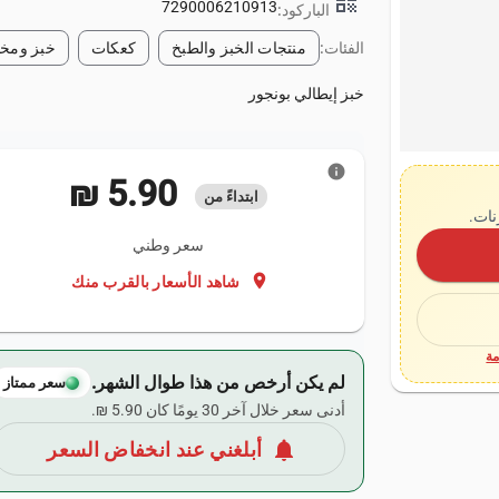
qr_code
7290006210913
الباركود:
الفئات:
منتجات الخبز والطبخ
كعكات
خبز ومخ
خبز إيطالي بونجور
info
‏5.90 ₪
ابتداءً من
نات.
سعر وطني
location_on
شاهد الأسعار بالقرب منك
ة
لم يكن أرخص من هذا طوال الشهر.
سعر ممتاز
أدنى سعر خلال آخر 30 يومًا كان ‏5.90 ₪.
notifications
أبلغني عند انخفاض السعر