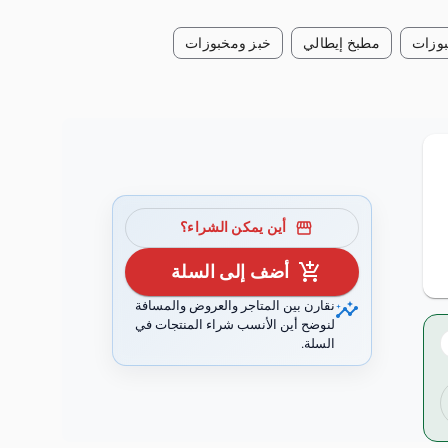
بوزات
مطبخ إيطالي
خبز ومخبوزات
storefront
أين يمكن الشراء؟
add_shopping_cart
أضف إلى السلة
insights
نقارن بين المتاجر والعروض والمسافة
لنوضح أين الأنسب شراء المنتجات في
السلة.