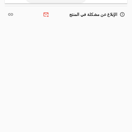
link
forward_to_inbox
error_outline
الإبلاغ عن مشكلة في المنتج