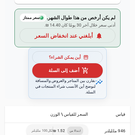
لم يكن أرخص من هذا طوال الشهر.
سعر ممتاز
أدنى سعر خلال آخر 30 يومًا كان ‏14.40 ₪.
notifications
أبلغني عند انخفاض السعر
storefront
أين يمكن الشراء؟
add_shopping_cart
أضف إلى السلة
insights
نقارن بين المتاجر والعروض والمسافة
لنوضح أين الأنسب شراء المنتجات في
السلة.
قياس
السعر للقياس \ الوزن
946 ملليلتر
لكل100 ملليلتر
ابتداءً من