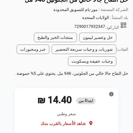
الشركة المصنعة :
مور-يام للتسويق المحدودة
بلد المنشأ :
الولايات المتحدة
qr_code
7290017932347
الباركود:
خل وعصير ليمون
منتجات الخبز والطبخ
الفئات:
شوربات و وجبات سريعة التحضير
خبز ومخبوزات
وجبات خفيفة وبسكويت
خل التفاح جالا خالي من الجلوتين، 946 مل. يحتوي على 5% حموضة.
info
‏14.40 ₪
ابتداءً من
سعر وطني
location_on
شاهد الأسعار بالقرب منك