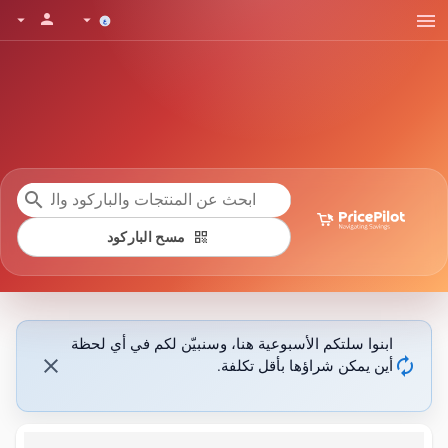
menu
person
arrow_drop_down
arrow_drop_down
search
qr_code
مسح الباركود
ابنوا سلتكم الأسبوعية هنا، وسنبيّن لكم في أي لحظة
close
autorenew
أين يمكن شراؤها بأقل تكلفة.