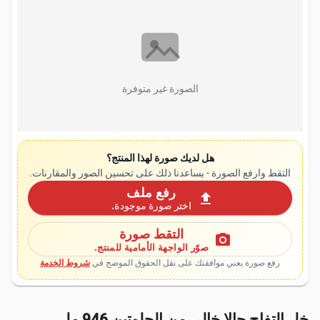
الصورة غير متوفرة
هل لديك صورة لهذا المنتج؟
التقط وارفع الصورة - يساعدنا ذلك على تحسين الصور والمقارنات.
رفع ملف
upload
اختر صورة موجودة.
التقط صورة
photo_camera
صوّر الواجهة الأمامية للمنتج.
رفع صورة يعني موافقتك على نقل الحقوق الموضح في
شروط الخدمة
خل التفاح جالا خالي من الجلوتين 946 مل