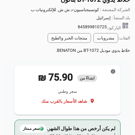
الشركة المصنعة :
كونسيجناسيون-د.ش.ش. للإلكترونيات ب
بلد المنشأ :
إسرائيل
qr_code
845899810725
الباركود:
الفئات:
مشروبات
منتجات الخبز والطبخ
خلاط يدوي موديل BT-1072 من BENATON.
info
‏75.90 ₪
ابتداءً من
سعر وطني
location_on
شاهد الأسعار بالقرب منك
لم يكن أرخص من هذا طوال الشهر.
سعر ممتاز