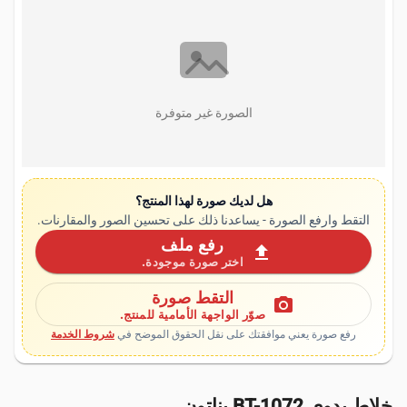
الصورة غير متوفرة
هل لديك صورة لهذا المنتج؟
التقط وارفع الصورة - يساعدنا ذلك على تحسين الصور والمقارنات.
رفع ملف
upload
اختر صورة موجودة.
التقط صورة
photo_camera
صوّر الواجهة الأمامية للمنتج.
رفع صورة يعني موافقتك على نقل الحقوق الموضح في
شروط الخدمة
خلاط يدوي BT-1072 بناتون