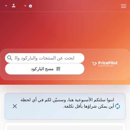
menu
person
arrow_drop_down
arrow_drop_down
search
qr_code
مسح الباركود
ابنوا سلتكم الأسبوعية هنا، وسنبيّن لكم في أي لحظة
close
autorenew
أين يمكن شراؤها بأقل تكلفة.