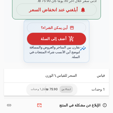
أدنى سعر خلال آخر 30 يومًا كان ‏75.90 ₪.
notifications
أبلغني عند انخفاض السعر
storefront
أين يمكن الشراء؟
add_shopping_cart
أضف إلى السلة
insights
نقارن بين المتاجر والعروض والمسافة
لنوضح أين الأنسب شراء المنتجات في
السلة.
قياس
السعر للقياس \ الوزن
1 وحدات
لكل1 وحدات
ابتداءً من
link
forward_to_inbox
error_outline
الإبلاغ عن مشكلة في المنتج