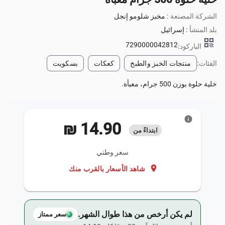
الشركة المصنعة :
مخبز شلومو إنجل
بلد المنشأ :
إسرائيل
qr_code
7290000042812
الباركود:
الفئات:
منتجات الخبز والطبخ
كعكات
بسكويت
خلية حلوة بوزن 500 جرام، معبأة.
info
‏14.90 ₪
ابتداءً من
سعر وطني
location_on
شاهد الأسعار بالقرب منك
لم يكن أرخص من هذا طوال الشهر.
سعر ممتاز