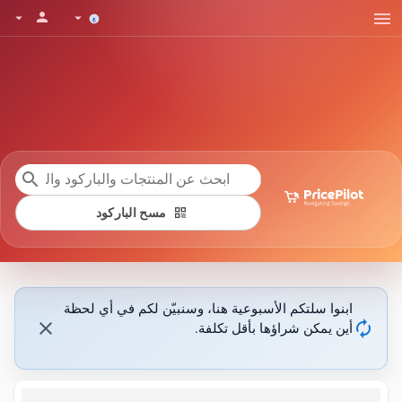
menu
person
arrow_drop_down
arrow_drop_down
search
qr_code
مسح الباركود
ابنوا سلتكم الأسبوعية هنا، وسنبيّن لكم في أي لحظة
close
autorenew
أين يمكن شراؤها بأقل تكلفة.