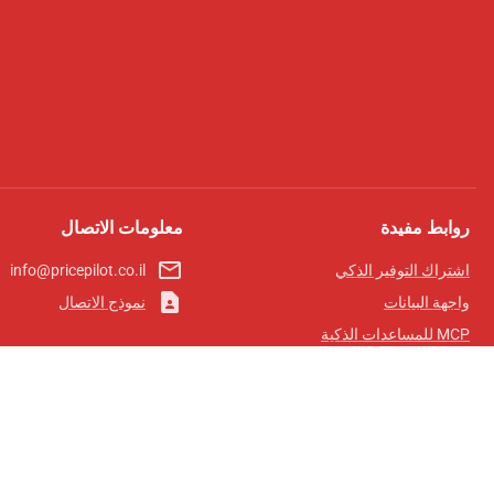
روابط مفيدة
معلومات الاتصال
mail_outline
اشتراك التوفير الذكي
info@pricepilot.co.il
contact_page
واجهة البيانات
نموذج الاتصال
MCP للمساعدات الذكية
مجلة برايس بايلوت
لوحة الصدارة
معلومات عنا
شروط الخدمة