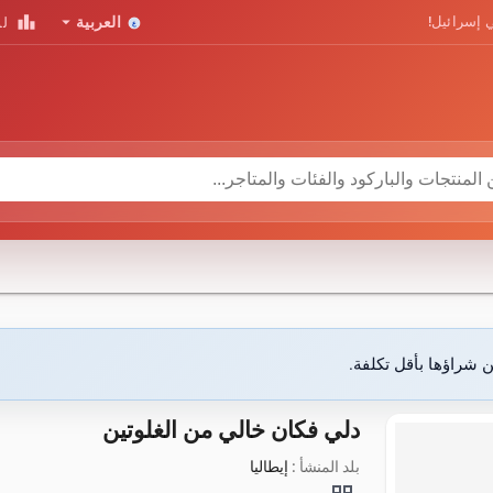
leaderboard
arrow_drop_down
 إسرائيل!
العربية
لو
ن شراؤها بأقل تكلفة.
دلي فكان خالي من الغلوتين
بلد المنشأ :
إيطاليا