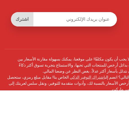
اشترك
يجب أن يكون مكلفًا! على موقعنا، يمكنك بسهولة مقارنة الأسعار بين
بدائل أرخص للمنتجات التي تحبها، والاستمتاع بتجربة تسوق أكثر ذكاءً
أن نتدلل بأسعار أكثر عدلاً، بغض النظر عن وضعنا المالي.
تالي؟ انضم إلى
اشتراك التوفير الذكي
الخاص بنا! مقابل مبلغ رمزي، ستحصل
ص الأسعار بالنسبة لك، وأدوات متقدمة للتوفير، ونقل سلس لعربتك إلى
وبر ماركت.
سبوك
الخاص بنا للحصول على التحديثات ونصائح التوفير والمزيد!