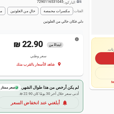
qr_code
7290116531045
الباركود:
الفئات:
مكسرات محمصة
خالٍ من الغلوتين
مع
دلي فكان خالي من الغلوتين
info
‏22.90 ₪
ابتداءً من
نات.
سعر وطني
location_on
شاهد الأسعار بالقرب منك
ة
لم يكن أرخص من هذا طوال الشهر.
سعر ممتاز
أدنى سعر خلال آخر 30 يومًا كان ‏22.90 ₪.
notifications
أبلغني عند انخفاض السعر