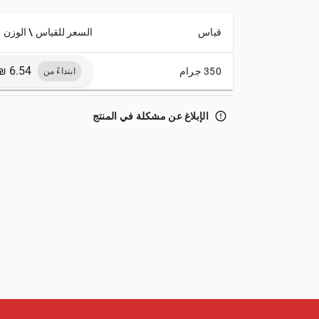
قياس
السعر للقياس \ الوزن
350 جرام
ابتداءً من
error_outline
الإبلاغ عن مشكلة في المنتج