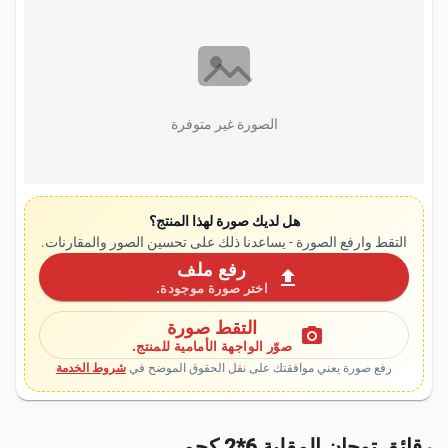
الصورة غير متوفرة
هل لديك صورة لهذا المنتج؟
التقط وارفع الصورة - يساعدنا ذلك على تحسين الصور والمقارنات.
رفع ملف
upload
اختر صورة موجودة.
التقط صورة
photo_camera
صوّر الواجهة الأمامية للمنتج.
رفع صورة يعني موافقتك على نقل الحقوق الموضح في
شروط الخدمة
رقائق توجان المقلية 6*2 كجم