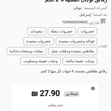
الشركة المصنعة :
توغان
بلد المنشأ :
إسرائيل
qr_code
7290000334042
الباركود:
خضروات
خضروات معبأة
مجمدات
فواكه وخضروات مجمدة
خضروات مجمدة
الفئات:
بطاطس مجمدة وحلقات بصل
معلبات ومنتجات غذائية
وجبات خفيفة مالحة
وجبات خفيفة وبسكويت
رقائق بطاطس مجمدة، 6 عبوات كل منها 2 كجم.
info
‏27.90 ₪
ابتداءً من
سعر وطني