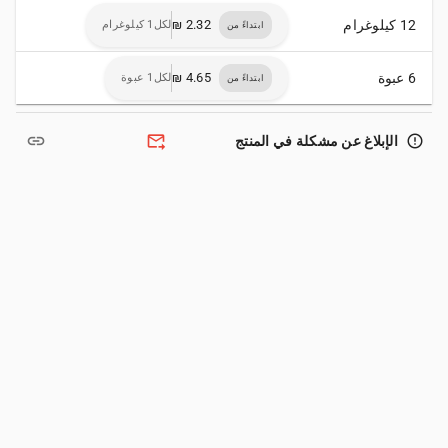
12 كيلوغرام
لكل1 كيلوغرام
ابتداءً من
6 عبوة
لكل1 عبوة
ابتداءً من
link
forward_to_inbox
error_outline
الإبلاغ عن مشكلة في المنتج