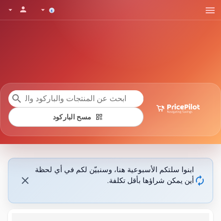
menu
person
arrow_drop_down
arrow_drop_down
search
qr_code
مسح الباركود
ابنوا سلتكم الأسبوعية هنا، وسنبيّن لكم في أي لحظة
close
autorenew
أين يمكن شراؤها بأقل تكلفة.