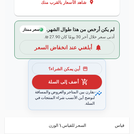
location_on
شاهد الأسعار بالقرب منك
لم يكن أرخص من هذا طوال الشهر.
سعر ممتاز
أدنى سعر خلال آخر 30 يومًا كان ‏27.90 ₪.
notifications
أبلغني عند انخفاض السعر
storefront
أين يمكن الشراء؟
add_shopping_cart
أضف إلى السلة
insights
نقارن بين المتاجر والعروض والمسافة
لنوضح أين الأنسب شراء المنتجات في
السلة.
قياس
السعر للقياس \ الوزن