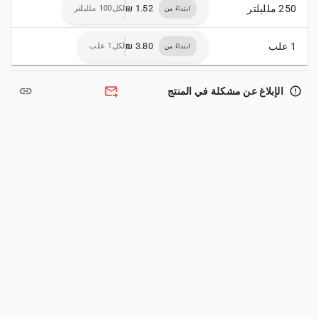
250 ملليلتر
لكل100 ملليلتر
ابتداءً من
1 علب
لكل1 علب
ابتداءً من
link
forward_to_inbox
error_outline
الإبلاغ عن مشكلة في المنتج