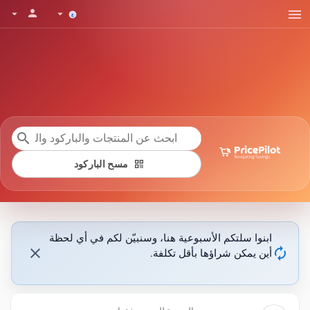
menu
person
arrow_drop_down
arrow_drop_down
search
qr_code
مسح الباركود
ابنوا سلتكم الأسبوعية هنا، وسنبيّن لكم في أي لحظة
close
autorenew
أين يمكن شراؤها بأقل تكلفة.