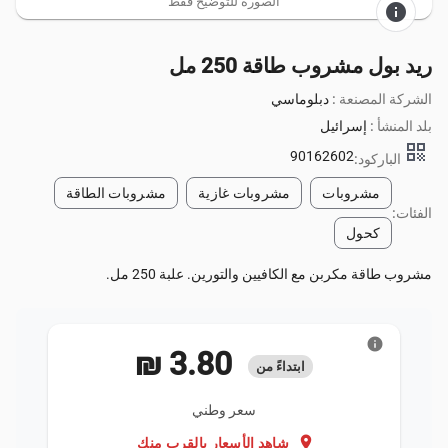
الصورة للتوضيح فقط
info
ريد بول مشروب طاقة 250 مل
الشركة المصنعة :
دبلوماسي
بلد المنشأ :
إسرائيل
qr_code
90162602
الباركود:
مشروبات
مشروبات غازية
مشروبات الطاقة
الفئات:
كحول
مشروب طاقة مكربن مع الكافيين والتورين. علبة 250 مل.
info
‏3.80 ₪
ابتداءً من
سعر وطني
location_on
شاهد الأسعار بالقرب منك