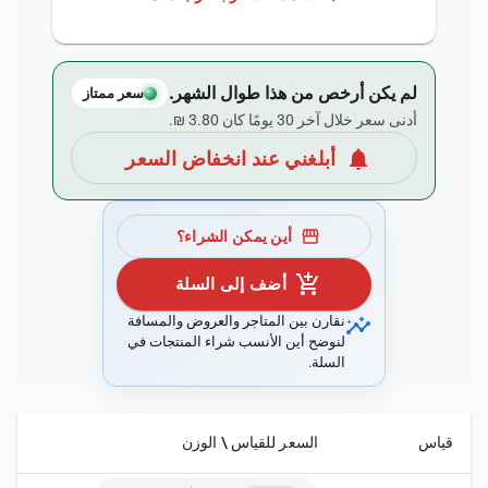
لم يكن أرخص من هذا طوال الشهر.
سعر ممتاز
أدنى سعر خلال آخر 30 يومًا كان ‏3.80 ₪.
notifications
أبلغني عند انخفاض السعر
storefront
أين يمكن الشراء؟
add_shopping_cart
أضف إلى السلة
insights
نقارن بين المتاجر والعروض والمسافة
لنوضح أين الأنسب شراء المنتجات في
السلة.
قياس
السعر للقياس \ الوزن