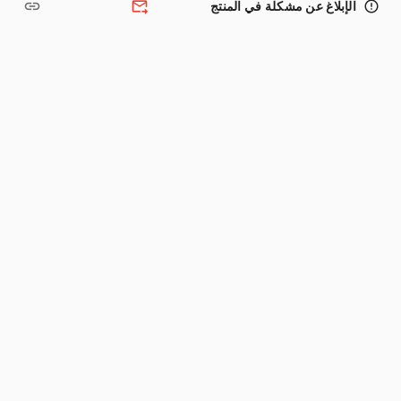
link
forward_to_inbox
error_outline
الإبلاغ عن مشكلة في المنتج