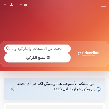
menu
person
arrow_drop_down
arrow_drop_down
search
qr_code
مسح الباركود
ابنوا سلتكم الأسبوعية هنا، وسنبيّن لكم في أي لحظة
close
autorenew
أين يمكن شراؤها بأقل تكلفة.