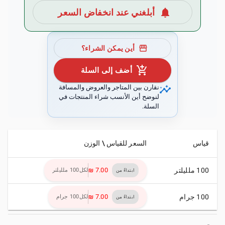
notifications
أبلغني عند انخفاض السعر
storefront
أين يمكن الشراء؟
add_shopping_cart
أضف إلى السلة
insights
نقارن بين المتاجر والعروض والمسافة
لنوضح أين الأنسب شراء المنتجات في
السلة.
قياس
السعر للقياس \ الوزن
100 ملليلتر
لكل100 ملليلتر
ابتداءً من
100 جرام
لكل100 جرام
ابتداءً من