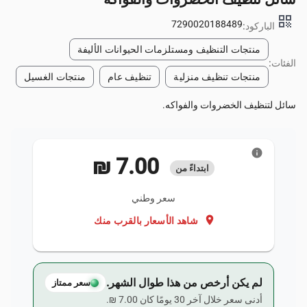
qr_code
7290020188489
الباركود:
منتجات التنظيف ومستلزمات الحيوانات الأليفة
الفئات:
منتجات تنظيف منزلية
تنظيف عام
منتجات الغسيل
سائل لتنظيف الخضروات والفواكه.
info
‏7.00 ₪
ابتداءً من
سعر وطني
location_on
شاهد الأسعار بالقرب منك
لم يكن أرخص من هذا طوال الشهر.
سعر ممتاز
أدنى سعر خلال آخر 30 يومًا كان ‏7.00 ₪.