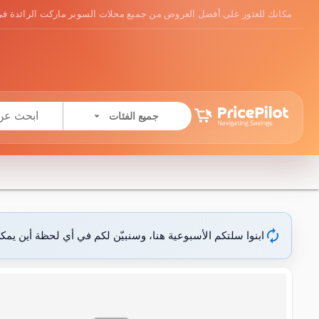
مكانك للعثور على أفضل العروض من جميع محلات السوبر ماركت الرائدة في
arrow_drop_down
جميع الفئات
autorenew
ابنوا سلتكم الأسبوعية هنا، وسنبيّن لكم في أي لحظة أين يمك