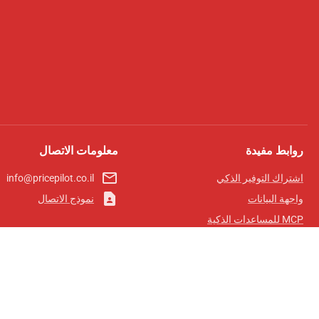
روابط مفيدة
معلومات الاتصال
mail_outline
اشتراك التوفير الذكي
info@pricepilot.co.il
contact_page
واجهة البيانات
نموذج الاتصال
MCP للمساعدات الذكية
مجلة برايس بايلوت
لوحة الصدارة
معلومات عنا
شروط الخدمة