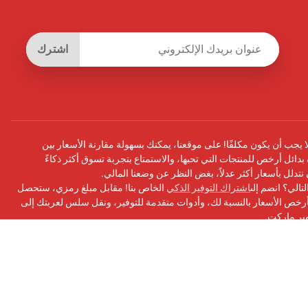
اشترك
يجب أن يكون مكلفًا! على موقعنا، يمكنك بسهولة مقارنة الأسعار بين
بدائل أرخص للمنتجات التي تحبها، والاستمتاع بتجربة تسوق أكثر ذكاءً
أن نتدلل بأسعار أكثر عدلاً، بغض النظر عن وضعنا المالي.
تالي؟ انضم إلى
اشتراك التوفير الذكي
الخاص بنا! مقابل مبلغ رمزي، ستحصل
ص الأسعار بالنسبة لك، وأدوات متقدمة للتوفير، ونقل سلس لعربتك إلى
وبر ماركت.
سبوك
الخاص بنا للحصول على التحديثات ونصائح التوفير والمزيد!