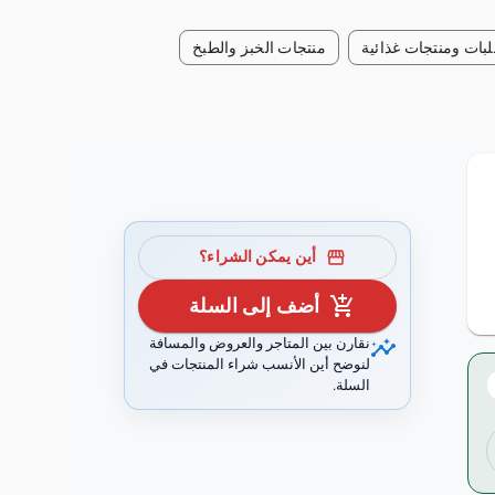
بات ومنتجات غذائية
منتجات الخبز والطبخ
storefront
أين يمكن الشراء؟
add_shopping_cart
أضف إلى السلة
insights
نقارن بين المتاجر والعروض والمسافة
لنوضح أين الأنسب شراء المنتجات في
السلة.