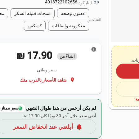
qr_code
4018722102656
الباركود:
عضوي وصحة
منتجات قليلة السكر
معل
الفئات:
معكرونة وإضافات
كسكس
info
‏17.90 ₪
ابتداءً من
نات.
سعر وطني
location_on
شاهد الأسعار بالقرب منك
ة
لم يكن أرخص من هذا طوال الشهر.
سعر ممتاز
أدنى سعر خلال آخر 30 يومًا كان ‏17.90 ₪.
notifications
أبلغني عند انخفاض السعر