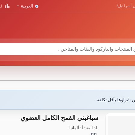
leaderboard
arrow_drop_down
 إسرائيل!
العربية
لو
ن شراؤها بأقل تكلفة.
سباغيتي القمح الكامل العضوي
بلد المنشأ :
ألمانيا