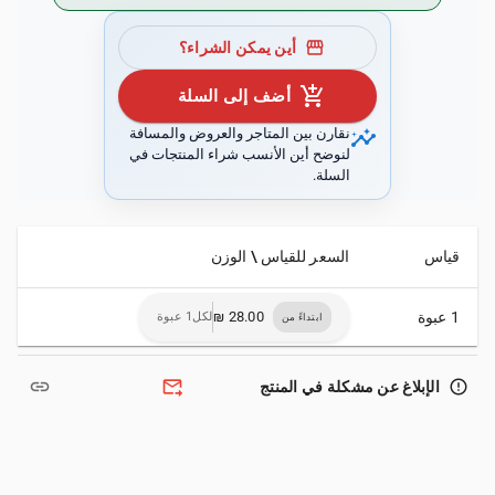
storefront
أين يمكن الشراء؟
add_shopping_cart
أضف إلى السلة
insights
نقارن بين المتاجر والعروض والمسافة
لنوضح أين الأنسب شراء المنتجات في
السلة.
قياس
السعر للقياس \ الوزن
1 عبوة
لكل1 عبوة
ابتداءً من
link
forward_to_inbox
error_outline
الإبلاغ عن مشكلة في المنتج