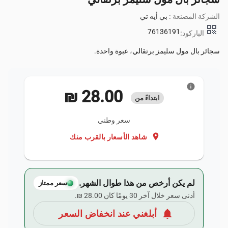
الشركة المصنعة :
بي أيه تي
qr_code
76136191
الباركود:
سجائر بال مول سليمز برتقالي، عبوة واحدة.
info
‏28.00 ₪
ابتداءً من
سعر وطني
location_on
شاهد الأسعار بالقرب منك
لم يكن أرخص من هذا طوال الشهر.
سعر ممتاز
أدنى سعر خلال آخر 30 يومًا كان ‏28.00 ₪.
notifications
أبلغني عند انخفاض السعر