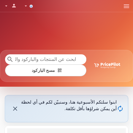
menu
person
arrow_drop_down
arrow_drop_down
search
qr_code
مسح الباركود
ابنوا سلتكم الأسبوعية هنا، وسنبيّن لكم في أي لحظة
close
autorenew
أين يمكن شراؤها بأقل تكلفة.