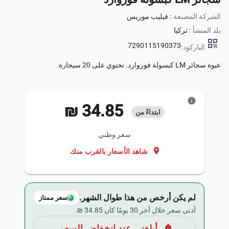
الشركة المصنعة :
فيليب موريس
بلد المنشأ :
تركيا
qr_code
7290115190373
الباركود:
عبوة سجائر LM كبسولة فوروارد. تحتوي على 20 سيجارة.
info
‏34.85 ₪
ابتداءً من
سعر وطني
location_on
شاهد الأسعار بالقرب منك
لم يكن أرخص من هذا طوال الشهر.
سعر ممتاز
أدنى سعر خلال آخر 30 يومًا كان ‏34.85 ₪.
notifications
أبلغني عند انخفاض السعر