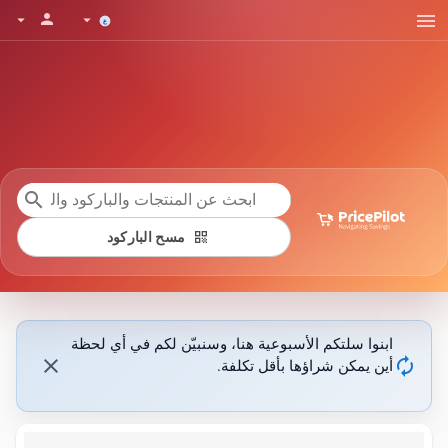
menu
person
arrow_drop_down
arrow_drop_down
search
qr_code
مسح الباركود
ابنوا سلتكم الأسبوعية هنا، وسنبيّن لكم في أي لحظة
close
autorenew
أين يمكن شراؤها بأقل تكلفة.