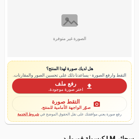
الصورة غير متوفرة
هل لديك صورة لهذا المنتج؟
التقط وارفع الصورة - يساعدنا ذلك على تحسين الصور والمقارنات.
رفع ملف
upload
اختر صورة موجودة.
التقط صورة
photo_camera
صوّر الواجهة الأمامية للمنتج.
رفع صورة يعني موافقتك على نقل الحقوق الموضح في
شروط الخدمة
سجائر LM كبسولة فوروارد