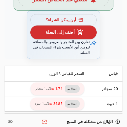
storefront
أين يمكن الشراء؟
add_shopping_cart
أضف إلى السلة
insights
نقارن بين المتاجر والعروض والمسافة
لنوضح أين الأنسب شراء المنتجات في
السلة.
قياس
السعر للقياس \ الوزن
20 سجائر
لكل1 سجائر
ابتداءً من
1 عبوة
لكل1 عبوة
ابتداءً من
link
forward_to_inbox
error_outline
الإبلاغ عن مشكلة في المنتج