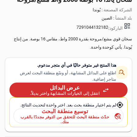
الشركة المصنعة :
يُوندا
بلد المنشأ :
الصين
qr_code
7291044132182
الباركود:
سخان قوي مشع/مروحة بقدرة 2000 واط، مقاس 16 بوصة. من إنتاج
يُوندا. يأتي كوحدة واحدة.
هذا المنتج غير متوفر حاليًا في أي متجر مدعوم.
search_off
اطلع على البدائل المشابهة، أو وسّع منطقة البحث لعرض
متاجر إضافية.
عرض البدائل
swap_horiz
انتقل إلى الخيارات المشابهة واختر بديلاً.
my_location
لم يتم اختيار منطقة بحث بعد. اختر واحدة لتحديث النتائج.
توسيع منطقة البحث
travel_explore
حدّث منطقة البحث للتحقق من التوفر مجددًا بالقرب
منك.