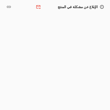
link
forward_to_inbox
error_outline
الإبلاغ عن مشكلة في المنتج