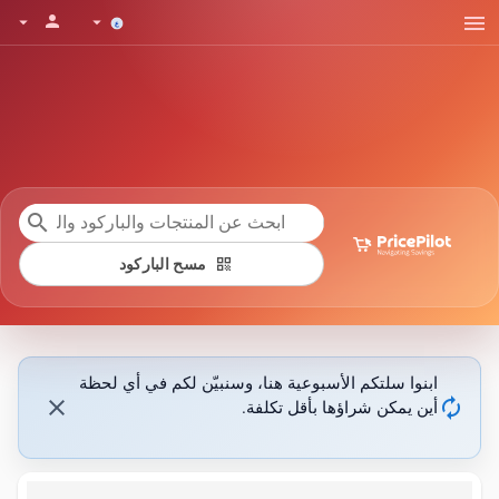
menu
person
arrow_drop_down
arrow_drop_down
search
qr_code
مسح الباركود
ابنوا سلتكم الأسبوعية هنا، وسنبيّن لكم في أي لحظة
close
autorenew
أين يمكن شراؤها بأقل تكلفة.