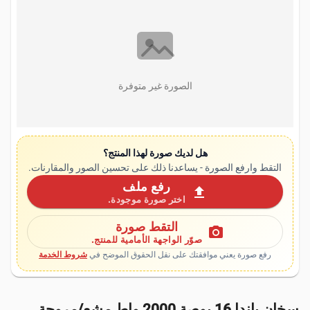
الصورة غير متوفرة
هل لديك صورة لهذا المنتج؟
التقط وارفع الصورة - يساعدنا ذلك على تحسين الصور والمقارنات.
رفع ملف
upload
اختر صورة موجودة.
التقط صورة
photo_camera
صوّر الواجهة الأمامية للمنتج.
رفع صورة يعني موافقتك على نقل الحقوق الموضح في
شروط الخدمة
سخان ياندا 16 بوصة 2000 واط مشع/مروحة