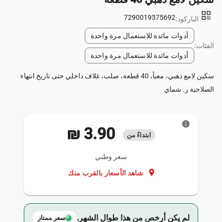
qr_code
7290019375692
الباركود:
أدوات مائدة للاستعمال مرة واحدة
الفئات:
أدوات مائدة للاستعمال مرة واحدة
سكين لامع ذهبي، معبأ، 40 قطعة، صلب، غلاف داخلي حتى تاريخ انتهاء
الصلاحية ر. شماي
info
‏3.90 ₪
ابتداءً من
سعر وطني
location_on
شاهد الأسعار بالقرب منك
لم يكن أرخص من هذا طوال الشهر.
سعر ممتاز