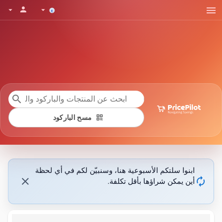
menu
person
arrow_drop_down
arrow_drop_down
search
qr_code
مسح الباركود
ابنوا سلتكم الأسبوعية هنا، وسنبيّن لكم في أي لحظة
close
autorenew
أين يمكن شراؤها بأقل تكلفة.