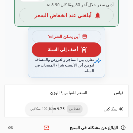
أدنى سعر خلال آخر 30 يومًا كان ‏3.90 ₪.
notifications
أبلغني عند انخفاض السعر
storefront
أين يمكن الشراء؟
add_shopping_cart
أضف إلى السلة
insights
نقارن بين المتاجر والعروض والمسافة
لنوضح أين الأنسب شراء المنتجات في
السلة.
قياس
السعر للقياس \ الوزن
40 سكاكين
لكل100 سكاكين
ابتداءً من
link
forward_to_inbox
error_outline
الإبلاغ عن مشكلة في المنتج