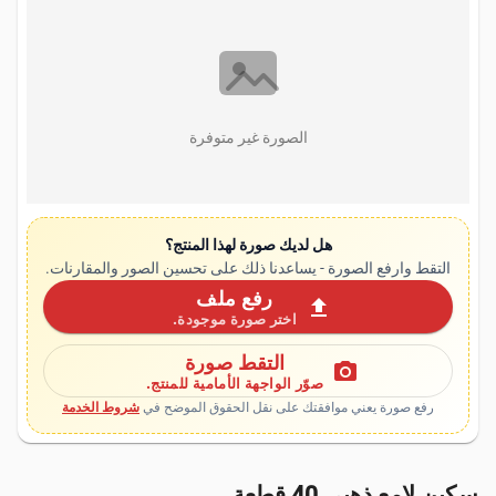
الصورة غير متوفرة
هل لديك صورة لهذا المنتج؟
التقط وارفع الصورة - يساعدنا ذلك على تحسين الصور والمقارنات.
رفع ملف
upload
اختر صورة موجودة.
التقط صورة
photo_camera
صوّر الواجهة الأمامية للمنتج.
رفع صورة يعني موافقتك على نقل الحقوق الموضح في
شروط الخدمة
سكين لامع ذهبي 40 قطعة