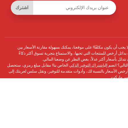
اشترك
يجب أن يكون مكلفًا! على موقعنا، يمكنك بسهولة مقارنة الأسعار بين
بدائل أرخص للمنتجات التي تحبها، والاستمتاع بتجربة تسوق أكثر ذكاءً
أن نتدلل بأسعار أكثر عدلاً، بغض النظر عن وضعنا المالي.
تالي؟ انضم إلى
اشتراك التوفير الذكي
الخاص بنا! مقابل مبلغ رمزي، ستحصل
ص الأسعار بالنسبة لك، وأدوات متقدمة للتوفير، ونقل سلس لعربتك إلى
وبر ماركت.
سبوك
الخاص بنا للحصول على التحديثات ونصائح التوفير والمزيد!