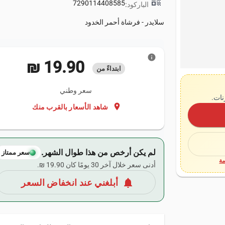
qr_code
7290114408585
الباركود:
سلايدر - فرشاة أحمر الخدود
info
‏19.90 ₪
ابتداءً من
سعر وطني
نات.
location_on
شاهد الأسعار بالقرب منك
لم يكن أرخص من هذا طوال الشهر.
سعر ممتاز
ة
أدنى سعر خلال آخر 30 يومًا كان ‏19.90 ₪.
notifications
أبلغني عند انخفاض السعر