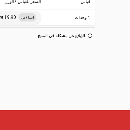
قياس
السعر للقياس \ الوزن
1 وحدات
ابتداءً من
error_outline
الإبلاغ عن مشكلة في المنتج