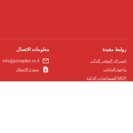
روابط مفيدة
معلومات الاتصال
mail_outline
اشتراك التوفير الذكي
info@pricepilot.co.il
contact_page
واجهة البيانات
نموذج الاتصال
MCP للمساعدات الذكية
مجلة برايس بايلوت
لوحة الصدارة
معلومات عنا
شروط الخدمة
سياسة الخصوصية