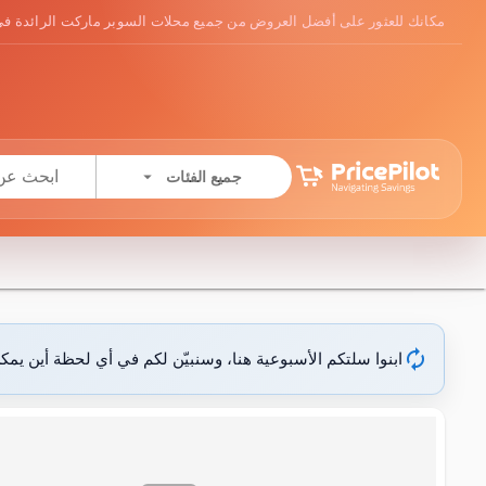
مكانك للعثور على أفضل العروض من جميع محلات السوبر ماركت الرائدة في
arrow_drop_down
جميع الفئات
autorenew
ابنوا سلتكم الأسبوعية هنا، وسنبيّن لكم في أي لحظة أين يمك