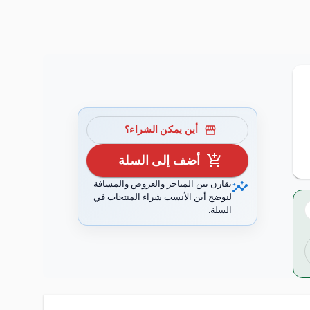
storefront
أين يمكن الشراء؟
add_shopping_cart
أضف إلى السلة
insights
نقارن بين المتاجر والعروض والمسافة
لنوضح أين الأنسب شراء المنتجات في
السلة.