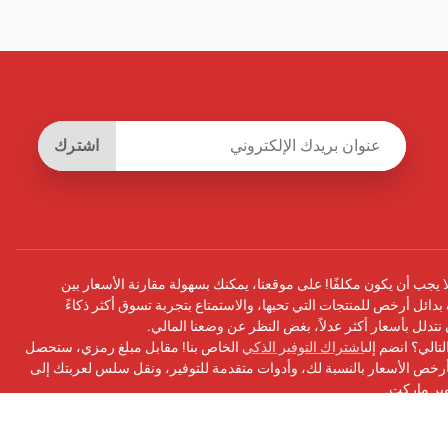
اشترك
يجب أن يكون مكلفًا! على موقعنا، يمكنك بسهولة مقارنة الأسعار بين
بدائل أرخص للمنتجات التي تحبها، والاستمتاع بتجربة تسوق أكثر ذكاءً
أن نتدلل بأسعار أكثر عدلاً، بغض النظر عن وضعنا المالي.
تالي؟ انضم إلى
اشتراك التوفير الذكي
الخاص بنا! مقابل مبلغ رمزي، ستحصل
ص الأسعار بالنسبة لك، وأدوات متقدمة للتوفير، ونقل سلس لعربتك إلى
وبر ماركت.
سبوك
الخاص بنا للحصول على التحديثات ونصائح التوفير والمزيد!