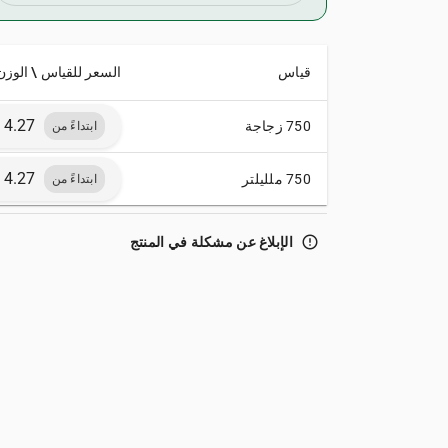
قياس
السعر للقياس \ الوزن
750 زجاجة
ابتداءً من
750 ملليلتر
ابتداءً من
error_outline
الإبلاغ عن مشكلة في المنتج