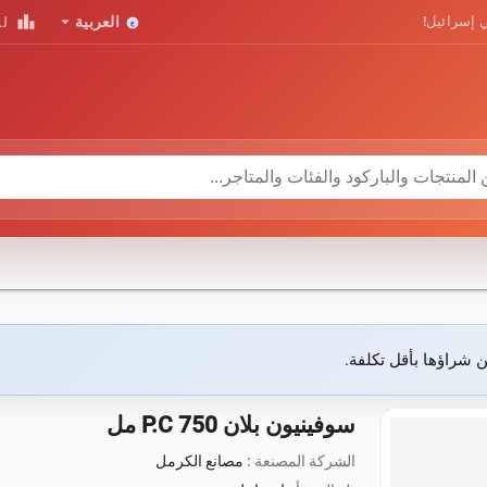
leaderboard
arrow_drop_down
 إسرائيل!
العربية
لو
ن شراؤها بأقل تكلفة.
سوفينيون بلان P.C 750 مل
الشركة المصنعة :
مصانع الكرمل