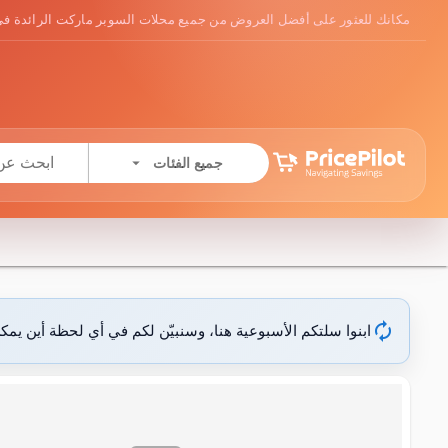
مكانك للعثور على أفضل العروض من جميع محلات السوبر ماركت الرائدة في
arrow_drop_down
جميع الفئات
autorenew
ابنوا سلتكم الأسبوعية هنا، وسنبيّن لكم في أي لحظة أين يمك