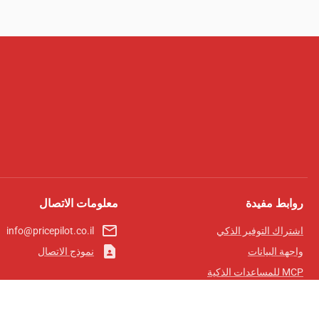
روابط مفيدة
معلومات الاتصال
mail_outline
اشتراك التوفير الذكي
info@pricepilot.co.il
contact_page
واجهة البيانات
نموذج الاتصال
MCP للمساعدات الذكية
مجلة برايس بايلوت
لوحة الصدارة