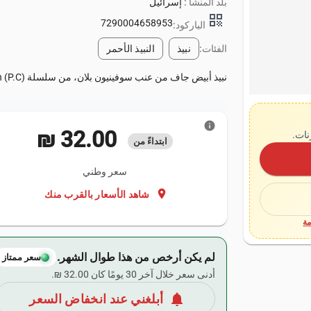
بلد المنشأ :
إسرائيل
qr_code
7290004658953
الباركود:
الفئات:
نبيذ
النبيذ الأحمر
نبيذ أبيض جاف من عنب سوفينيون بلان، من سلسلة Private Collection (P.C) من مصانع الكرمل. يحتوي على 750 مل.
info
‏32.00 ₪
نات.
ابتداءً من
سعر وطني
location_on
شاهد الأسعار بالقرب منك
ة
لم يكن أرخص من هذا طوال الشهر.
سعر ممتاز
أدنى سعر خلال آخر 30 يومًا كان ‏32.00 ₪.
notifications
أبلغني عند انخفاض السعر