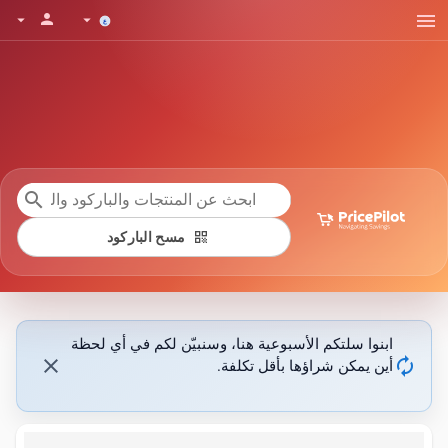
menu
person
arrow_drop_down
arrow_drop_down
search
qr_code
مسح الباركود
ابنوا سلتكم الأسبوعية هنا، وسنبيّن لكم في أي لحظة
close
autorenew
أين يمكن شراؤها بأقل تكلفة.