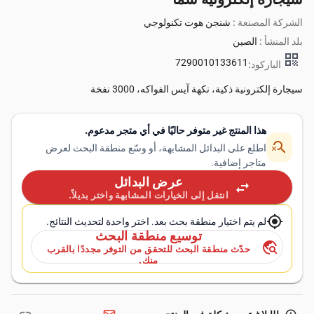
الشركة المصنعة :
شنجن هوت تكنولوجي
بلد المنشأ :
الصين
qr_code
7290010133611
الباركود:
سيجارة إلكترونية ذكية، نكهة آيس الفواكه، 3000 نفخة
هذا المنتج غير متوفر حاليًا في أي متجر مدعوم.
search_off
اطلع على البدائل المشابهة، أو وسّع منطقة البحث لعرض
متاجر إضافية.
عرض البدائل
swap_horiz
انتقل إلى الخيارات المشابهة واختر بديلاً.
my_location
لم يتم اختيار منطقة بحث بعد. اختر واحدة لتحديث النتائج.
توسيع منطقة البحث
travel_explore
حدّث منطقة البحث للتحقق من التوفر مجددًا بالقرب
منك.