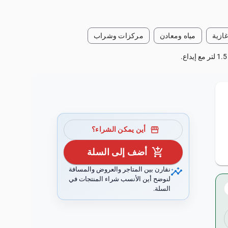
ازية
مياه ومعادن
مركزات وشراب
storefront
أين يمكن الشراء؟
add_shopping_cart
أضف إلى السلة
insights
نقارن بين المتاجر والعروض والمسافة
لنوضح أين الأنسب شراء المنتجات في
السلة.