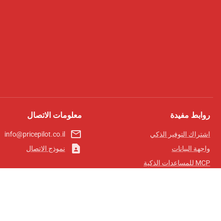
روابط مفيدة
معلومات الاتصال
mail_outline
اشتراك التوفير الذكي
info@pricepilot.co.il
contact_page
واجهة البيانات
نموذج الاتصال
MCP للمساعدات الذكية
مجلة برايس بايلوت
لوحة الصدارة
معلومات عنا
شروط الخدمة