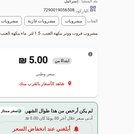
بلد المنشأ :
إسرائيل
qr_code
7290019056508
الباركود:
الفئات:
مشروبات
مشروبات غازية
مشروبات غ
مشروب فروت ووتر بنكهة العنب، 1.5 لتر. ماء بنكهة العنب 1.5 لتر مع إيداع.
info
‏5.00 ₪
ابتداءً من
سعر وطني
location_on
شاهد الأسعار بالقرب منك
لم يكن أرخص من هذا طوال الشهر.
سعر ممتاز
أدنى سعر خلال آخر 30 يومًا كان ‏5.00 ₪.
notifications
أبلغني عند انخفاض السعر