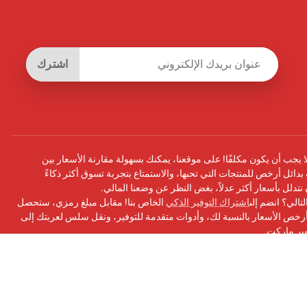
اشترك
يجب أن يكون مكلفًا! على موقعنا، يمكنك بسهولة مقارنة الأسعار بين
بدائل أرخص للمنتجات التي تحبها، والاستمتاع بتجربة تسوق أكثر ذكاءً
أن نتدلل بأسعار أكثر عدلاً، بغض النظر عن وضعنا المالي.
تالي؟ انضم إلى
اشتراك التوفير الذكي
الخاص بنا! مقابل مبلغ رمزي، ستحصل
ص الأسعار بالنسبة لك، وأدوات متقدمة للتوفير، ونقل سلس لعربتك إلى
وبر ماركت.
سبوك
الخاص بنا للحصول على التحديثات ونصائح التوفير والمزيد!