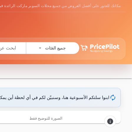
مكانك للعثور على أفضل العروض من جميع محلات السوبر ماركت الرائدة في
arrow_drop_down
جميع الفئات
autorenew
ابنوا سلتكم الأسبوعية هنا، وسنبيّن لكم في أي لحظة أين يمك
الصورة للتوضيح فقط
info