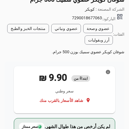
الشركة المصنعة :
كويكر
qr_code
7290018677063
الباركود:
عضوي وصحة
عضوي ونباتي
منتجات الخبز والطبخ
الفئات:
أرز وبقوليات
شوفان كويكر عضوي سميك بوزن 500 جرام.
info
‏9.90 ₪
ابتداءً من
سعر وطني
location_on
شاهد الأسعار بالقرب منك
لم يكن أرخص من هذا طوال الشهر.
سعر ممتاز