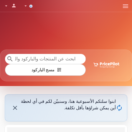
menu
person
arrow_drop_down
arrow_drop_down
search
qr_code
مسح الباركود
ابنوا سلتكم الأسبوعية هنا، وسنبيّن لكم في أي لحظة
close
autorenew
أين يمكن شراؤها بأقل تكلفة.