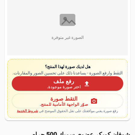
الصورة غير متوفرة
هل لديك صورة لهذا المنتج؟
التقط وارفع الصورة - يساعدنا ذلك على تحسين الصور والمقارنات.
رفع ملف
upload
اختر صورة موجودة.
التقط صورة
photo_camera
صوّر الواجهة الأمامية للمنتج.
رفع صورة يعني موافقتك على نقل الحقوق الموضح في
شروط الخدمة
شوفان كويكر عضوي سميك 500 جرام