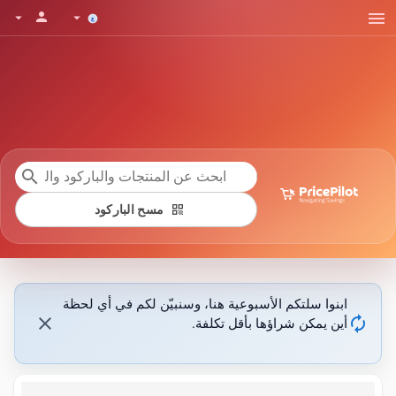
menu
person
arrow_drop_down
arrow_drop_down
search
qr_code
مسح الباركود
ابنوا سلتكم الأسبوعية هنا، وسنبيّن لكم في أي لحظة
close
autorenew
أين يمكن شراؤها بأقل تكلفة.