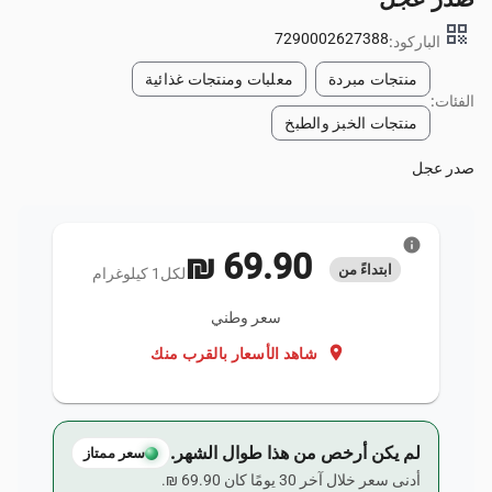
qr_code
7290002627388
الباركود:
منتجات مبردة
معلبات ومنتجات غذائية
الفئات:
منتجات الخبز والطبخ
صدر عجل
info
‏69.90 ₪
ابتداءً من
لكل1 كيلوغرام
سعر وطني
location_on
شاهد الأسعار بالقرب منك
لم يكن أرخص من هذا طوال الشهر.
سعر ممتاز
أدنى سعر خلال آخر 30 يومًا كان ‏69.90 ₪.