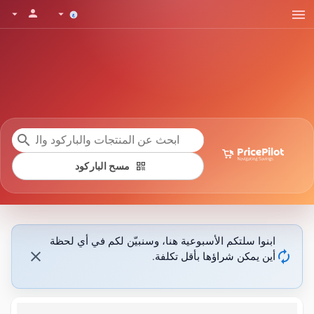
menu
person
arrow_drop_down
arrow_drop_down
search
qr_code
مسح الباركود
ابنوا سلتكم الأسبوعية هنا، وسنبيّن لكم في أي لحظة
close
autorenew
أين يمكن شراؤها بأقل تكلفة.