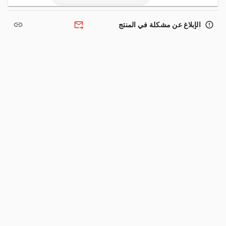
link
forward_to_inbox
error_outline
الإبلاغ عن مشكلة في المنتج