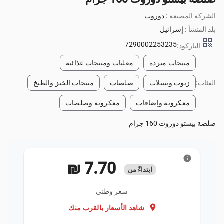
الشركة المصنعة :
دوروت
بلد المنشأ :
إسرائيل
qr_code
7290002253235
الباركود:
منتجات مبردة
معلبات ومنتجات غذائية
الفئات:
زيوت وتتبيلات
صلصات
منتجات الخبز والطبخ
معكرونة وإضافات
معكرونة وصلصات
صلصة بيستو دوروت 160 جرام
info
‏7.70 ₪
ابتداءً من
سعر وطني
location_on
شاهد الأسعار بالقرب منك