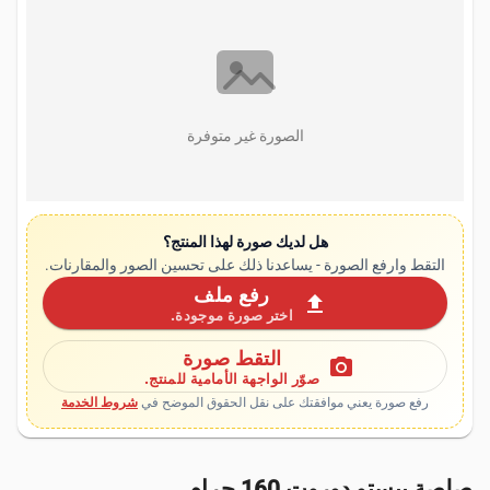
الصورة غير متوفرة
هل لديك صورة لهذا المنتج؟
التقط وارفع الصورة - يساعدنا ذلك على تحسين الصور والمقارنات.
رفع ملف
upload
اختر صورة موجودة.
التقط صورة
photo_camera
صوّر الواجهة الأمامية للمنتج.
رفع صورة يعني موافقتك على نقل الحقوق الموضح في
شروط الخدمة
صلصة بيستو دوروت 160 جرام