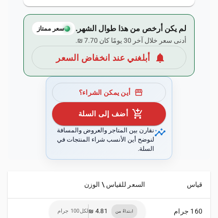
لم يكن أرخص من هذا طوال الشهر.
سعر ممتاز
أدنى سعر خلال آخر 30 يومًا كان ‏7.70 ₪.
notifications
أبلغني عند انخفاض السعر
storefront
أين يمكن الشراء؟
add_shopping_cart
أضف إلى السلة
insights
نقارن بين المتاجر والعروض والمسافة
لنوضح أين الأنسب شراء المنتجات في
السلة.
قياس
السعر للقياس \ الوزن
160 جرام
لكل100 جرام
ابتداءً من