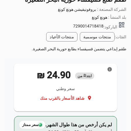
الشركة المصنعة :
بروفونيفيشن هونغ كونغ
بلد المنشأ :
هونغ كونغ
qr_code
7290014718418
الباركود:
الفئات:
منتجات موسمية
منتجات الأعياد
طقم إبداعي يتضمن فسيفساء بطابع حورية البحر الصغيرة.
info
‏24.90 ₪
ابتداءً من
سعر وطني
location_on
شاهد الأسعار بالقرب منك
لم يكن أرخص من هذا طوال الشهر.
سعر ممتاز