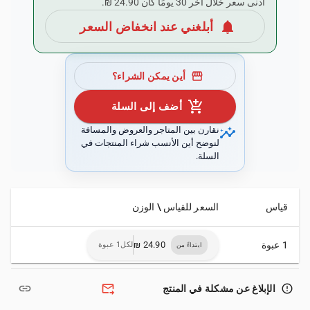
أدنى سعر خلال آخر 30 يومًا كان ‏24.90 ₪.
notifications
أبلغني عند انخفاض السعر
storefront
أين يمكن الشراء؟
add_shopping_cart
أضف إلى السلة
insights
نقارن بين المتاجر والعروض والمسافة
لنوضح أين الأنسب شراء المنتجات في
السلة.
قياس
السعر للقياس \ الوزن
1 عبوة
لكل1 عبوة
ابتداءً من
link
forward_to_inbox
error_outline
الإبلاغ عن مشكلة في المنتج