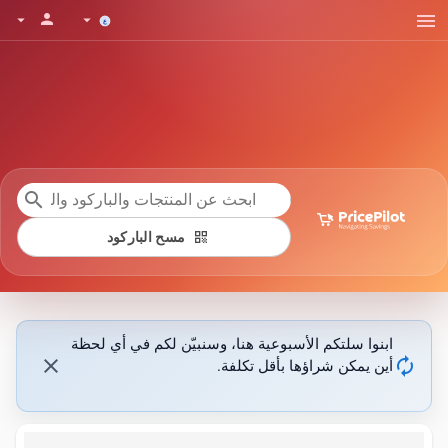
menu
person
arrow_drop_down
arrow_drop_down
search
qr_code
مسح الباركود
ابنوا سلتكم الأسبوعية هنا، وسنبيّن لكم في أي لحظة
close
autorenew
أين يمكن شراؤها بأقل تكلفة.