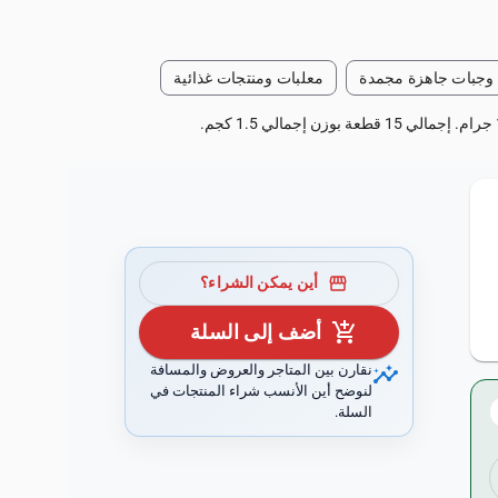
وجبات جاهزة مجمدة
معلبات ومنتجات غذائية
storefront
أين يمكن الشراء؟
add_shopping_cart
أضف إلى السلة
insights
نقارن بين المتاجر والعروض والمسافة
لنوضح أين الأنسب شراء المنتجات في
السلة.