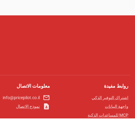
روابط مفيدة
معلومات الاتصال
mail_outline
اشتراك التوفير الذكي
info@pricepilot.co.il
contact_page
واجهة البيانات
نموذج الاتصال
MCP للمساعدات الذكية
مجلة برايس بايلوت
لوحة الصدارة