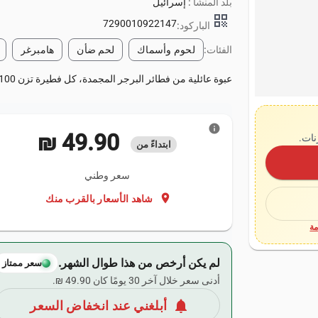
بلد المنشأ :
إسرائيل
qr_code
7290010922147
الباركود:
الفئات:
لحوم وأسماك
لحم ضأن
هامبرغر
عبوة عائلية من فطائر البرجر المجمدة، كل فطيرة تزن 100 جرام. إجمالي 15 قطعة بوزن إجمالي 1.5 كجم.
info
‏49.90 ₪
نات.
ابتداءً من
سعر وطني
location_on
شاهد الأسعار بالقرب منك
ة
لم يكن أرخص من هذا طوال الشهر.
سعر ممتاز
أدنى سعر خلال آخر 30 يومًا كان ‏49.90 ₪.
notifications
أبلغني عند انخفاض السعر