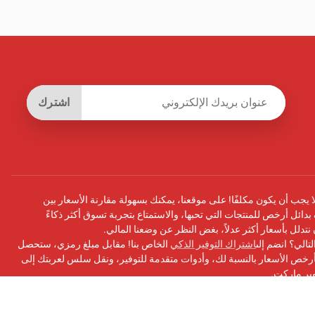
اشترك
يجب أن يكون مكلفًا! على موقعنا، يمكنك بسهولة مقارنة الأسعار بين
بدائل أرخص للمنتجات التي تحبها، والاستمتاع بتجربة تسوق أكثر ذكاءً
أن نتدلل بأسعار أكثر عدلاً، بغض النظر عن وضعنا المالي.
تالي؟ انضم إلى
اشتراك التوفير الذكي
الخاص بنا! مقابل مبلغ رمزي، ستحصل
ص الأسعار بالنسبة لك، وأدوات متقدمة للتوفير، ونقل سلس لعربتك إلى
وبر ماركت.
سبوك
الخاص بنا للحصول على التحديثات ونصائح التوفير والمزيد!