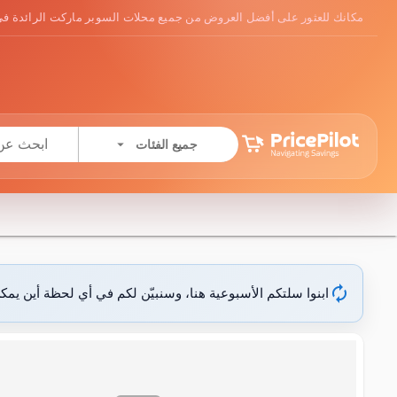
مكانك للعثور على أفضل العروض من جميع محلات السوبر ماركت الرائدة في
arrow_drop_down
جميع الفئات
autorenew
ابنوا سلتكم الأسبوعية هنا، وسنبيّن لكم في أي لحظة أين يمك