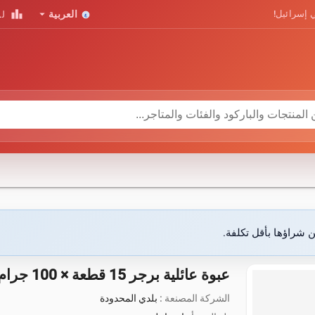
leaderboard
arrow_drop_down
 إسرائيل!
العربية
لو
ن شراؤها بأقل تكلفة.
عبوة عائلية برجر 15 قطعة × 100 جرام (1.5 كجم)
الشركة المصنعة :
بلدي المحدودة