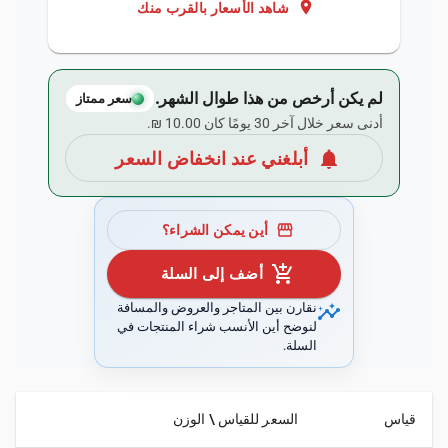
location_on
شاهد الأسعار بالقرب منك
لم يكن أرخص من هذا طوال الشهر.
سعر ممتاز
أدنى سعر خلال آخر 30 يومًا كان ‏10.00 ₪.
notifications
أبلغني عند انخفاض السعر
storefront
أين يمكن الشراء؟
add_shopping_cart
أضف إلى السلة
insights
نقارن بين المتاجر والعروض والمسافة
لنوضح أين الأنسب شراء المنتجات في
السلة.
قياس
السعر للقياس \ الوزن