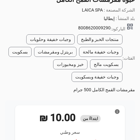
الشركة المصنعة :
LAICA SPA
بلد المنشأ :
إيطاليا
qr_code
8008620009290
الباركود:
منتجات الخبز والطبخ
وجبات خفيفة وحلويات
وجبات خفيفة مالحة
بريتزل ومقرمشات
بسكويت
الفئات:
بسكويت مالح
خبز ومخبوزات
وجبات خفيفة وبسكويت
مقرمشات القمح الكامل 500 جرام
info
‏10.00 ₪
ابتداءً من
سعر وطني