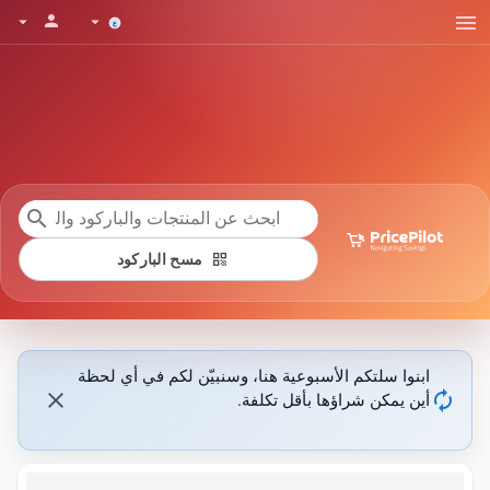
menu
person
arrow_drop_down
arrow_drop_down
search
qr_code
مسح الباركود
ابنوا سلتكم الأسبوعية هنا، وسنبيّن لكم في أي لحظة
close
autorenew
أين يمكن شراؤها بأقل تكلفة.