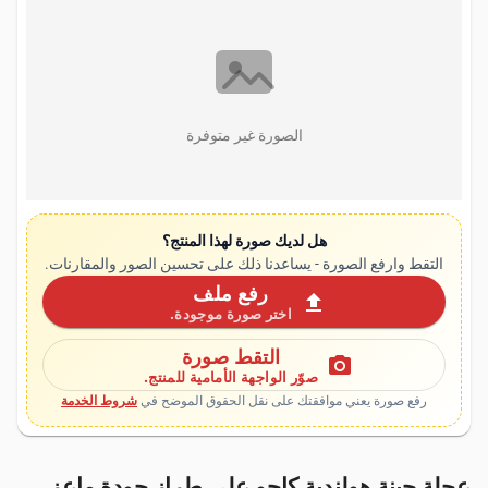
الصورة غير متوفرة
هل لديك صورة لهذا المنتج؟
التقط وارفع الصورة - يساعدنا ذلك على تحسين الصور والمقارنات.
رفع ملف
upload
اختر صورة موجودة.
التقط صورة
photo_camera
صوّر الواجهة الأمامية للمنتج.
رفع صورة يعني موافقتك على نقل الحقوق الموضح في
شروط الخدمة
عجلة جبنة هولندية كاجو على طراز جودة ماعز