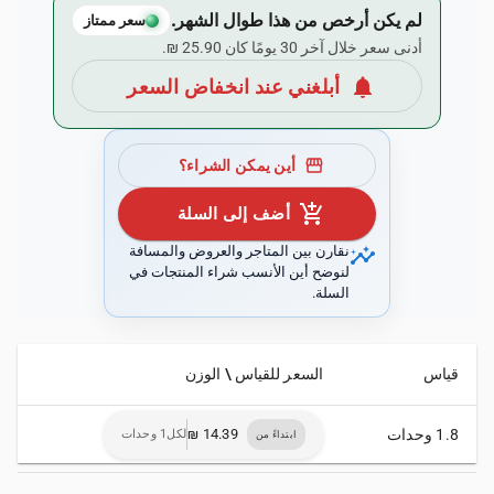
لم يكن أرخص من هذا طوال الشهر.
سعر ممتاز
أدنى سعر خلال آخر 30 يومًا كان ‏25.90 ₪.
notifications
أبلغني عند انخفاض السعر
storefront
أين يمكن الشراء؟
add_shopping_cart
أضف إلى السلة
insights
نقارن بين المتاجر والعروض والمسافة
لنوضح أين الأنسب شراء المنتجات في
السلة.
قياس
السعر للقياس \ الوزن
1.8 وحدات
لكل1 وحدات
ابتداءً من