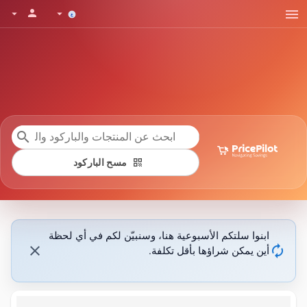
menu
person
arrow_drop_down
arrow_drop_down
search
qr_code
مسح الباركود
ابنوا سلتكم الأسبوعية هنا، وسنبيّن لكم في أي لحظة
close
autorenew
أين يمكن شراؤها بأقل تكلفة.