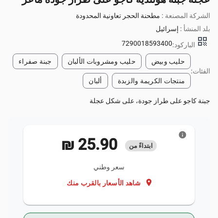
الشركة المصنعة :
مطحنة الحجر تعاونية المحدودة
بلد المنشأ :
إسرائيل
qr_code
7290018593400
الباركود:
حليب وبيض
حليب ومشروبات الألبان
جبنة صفراء
الفئات:
منتجات الكريمة والزبدة
ألبان
جبنة كاجو على طراز جودة، على شكل عجلة
info
‏25.90 ₪
ابتداءً من
سعر وطني
location_on
شاهد الأسعار بالقرب منك