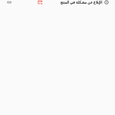
link
forward_to_inbox
error_outline
الإبلاغ عن مشكلة في المنتج