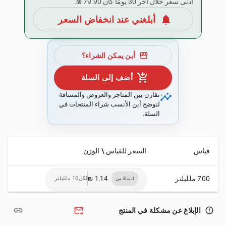
أدنى سعر خلال آخر 30 يومًا كان ‏79.90 ₪.
notifications
أبلغني عند انخفاض السعر
storefront
أين يمكن الشراء؟
add_shopping_cart
أضف إلى السلة
insights
نقارن بين المتاجر والعروض والمسافة
لنوضح أين الأنسب شراء المنتجات في
السلة.
قياس
السعر للقياس \ الوزن
700 ملليلتر
لكل10 ملليلتر
ابتداءً من
link
forward_to_inbox
error_outline
الإبلاغ عن مشكلة في المنتج