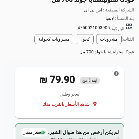
الشركة المصنعة :
اس بي اي
بلد المنشأ :
لاتفيا
qr_code
4750021003905
الباركود:
الفئات:
مشروبات
كحول
مشروبات كحولية
فودكا ستوليتشنايا جولد 700 مل
info
‏79.90 ₪
ابتداءً من
سعر وطني
location_on
شاهد الأسعار بالقرب منك
لم يكن أرخص من هذا طوال الشهر.
سعر ممتاز