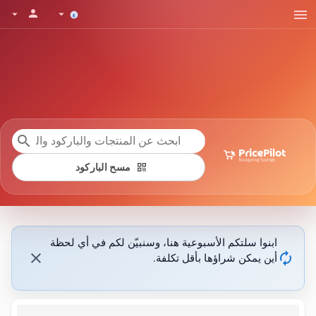
menu
person
arrow_drop_down
arrow_drop_down
search
qr_code
مسح الباركود
ابنوا سلتكم الأسبوعية هنا، وسنبيّن لكم في أي لحظة
close
autorenew
أين يمكن شراؤها بأقل تكلفة.