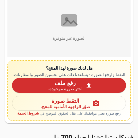
الصورة غير متوفرة
هل لديك صورة لهذا المنتج؟
التقط وارفع الصورة - يساعدنا ذلك على تحسين الصور والمقارنات.
رفع ملف
upload
اختر صورة موجودة.
التقط صورة
photo_camera
صوّر الواجهة الأمامية للمنتج.
رفع صورة يعني موافقتك على نقل الحقوق الموضح في
شروط الخدمة
فودكا ستوليتشنايا جولد 700 مل