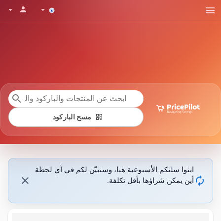
menu
person
arrow_drop_down
arrow_drop_down
search
qr_code
مسح الباركود
ابنوا سلتكم الأسبوعية هنا، وسنبيّن لكم في أي لحظة
close
autorenew
أين يمكن شراؤها بأقل تكلفة.