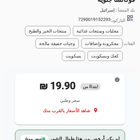
بلد المنشأ :
إسرائيل
qr_code
7290019152293
الباركود:
معلبات ومنتجات غذائية
منتجات الخبز والطبخ
الفئات:
معكرونة وإضافات
وجبات خفيفة مالحة
كعك وبسكويت
بسكويت
info
‏19.90 ₪
ابتداءً من
سعر وطني
location_on
شاهد الأسعار بالقرب منك
لم يكن أرخص من هذا طوال الشهر.
سعر ممتاز