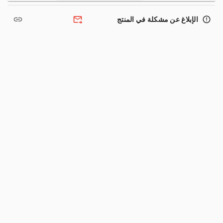
link
forward_to_inbox
error_outline
الإبلاغ عن مشكلة في المنتج