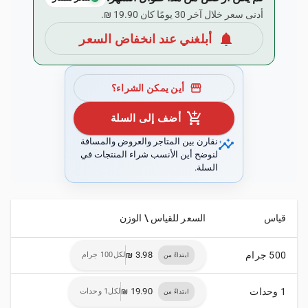
أدنى سعر خلال آخر 30 يومًا كان ‏19.90 ₪.
notifications
أبلغني عند انخفاض السعر
storefront
أين يمكن الشراء؟
add_shopping_cart
أضف إلى السلة
insights
نقارن بين المتاجر والعروض والمسافة
لنوضح أين الأنسب شراء المنتجات في
السلة.
قياس
السعر للقياس \ الوزن
500 جرام
لكل100 جرام
ابتداءً من
1 وحدات
لكل1 وحدات
ابتداءً من