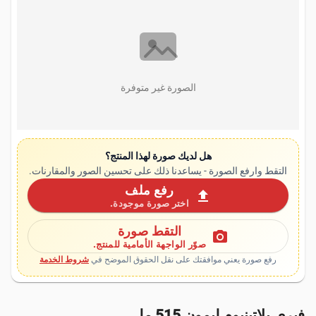
الصورة غير متوفرة
هل لديك صورة لهذا المنتج؟
التقط وارفع الصورة - يساعدنا ذلك على تحسين الصور والمقارنات.
رفع ملف
upload
اختر صورة موجودة.
التقط صورة
photo_camera
صوّر الواجهة الأمامية للمنتج.
رفع صورة يعني موافقتك على نقل الحقوق الموضح في
شروط الخدمة
فيري بلاتينيوم ليمون 515 مل