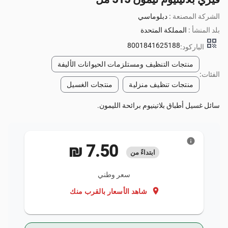
الشركة المصنعة :
دبلوماسي
بلد المنشأ :
المملكة المتحدة
qr_code
8001841625188
الباركود:
منتجات التنظيف ومستلزمات الحيوانات الأليفة
الفئات:
منتجات تنظيف منزلية
منتجات الغسيل
سائل غسيل أطباق بلاتينيوم برائحة الليمون.
info
‏7.50 ₪
ابتداءً من
سعر وطني
location_on
شاهد الأسعار بالقرب منك