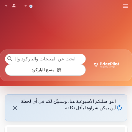
menu
person
arrow_drop_down
arrow_drop_down
search
qr_code
مسح الباركود
ابنوا سلتكم الأسبوعية هنا، وسنبيّن لكم في أي لحظة
close
autorenew
أين يمكن شراؤها بأقل تكلفة.