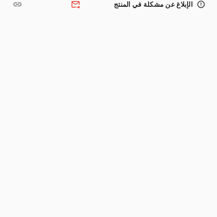
link
forward_to_inbox
error_outline
الإبلاغ عن مشكلة في المنتج