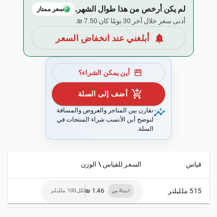
لم يكن أرخص من هذا طوال الشهر.
سعر ممتاز
أدنى سعر خلال آخر 30 يومًا كان ‏7.50 ₪.
notifications
أبلغني عند انخفاض السعر
storefront
أين يمكن الشراء؟
add_shopping_cart
أضف إلى السلة
insights
نقارن بين المتاجر والعروض والمسافة
لنوضح أين الأنسب شراء المنتجات في
السلة.
قياس
السعر للقياس \ الوزن
515 ملليلتر
لكل100 ملليلتر
ابتداءً من