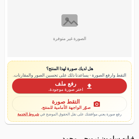
الصورة غير متوفرة
هل لديك صورة لهذا المنتج؟
التقط وارفع الصورة - يساعدنا ذلك على تحسين الصور والمقارنات.
رفع ملف
upload
اختر صورة موجودة.
التقط صورة
photo_camera
صوّر الواجهة الأمامية للمنتج.
رفع صورة يعني موافقتك على نقل الحقوق الموضح في
شروط الخدمة
فيليه سلمون نرويجي مجمد