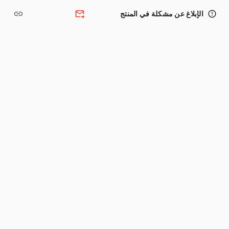
link
forward_to_inbox
error_outline
الإبلاغ عن مشكلة في المنتج