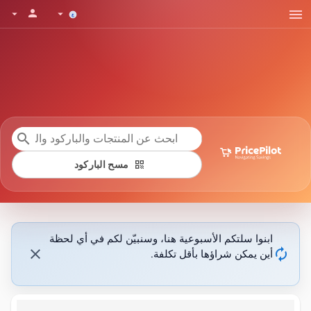
menu
person
arrow_drop_down
arrow_drop_down
search
qr_code
مسح الباركود
ابنوا سلتكم الأسبوعية هنا، وسنبيّن لكم في أي لحظة
close
autorenew
أين يمكن شراؤها بأقل تكلفة.