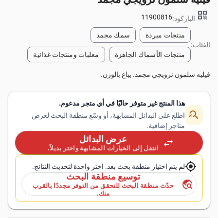
qr_code
11900816
الباركود:
منتجات مبردة
سمك مجمد
الفئات:
منتجات الأسماك الجاهزة
معلبات ومنتجات غذائية
فيليه سلمون نرويجي مجمد. يباع بالوزن.
هذا المنتج غير متوفر حاليًا في أي متجر مدعوم.
search_off
اطلع على البدائل المشابهة، أو وسّع منطقة البحث لعرض
متاجر إضافية.
عرض البدائل
swap_horiz
انتقل إلى الخيارات المشابهة واختر بديلاً.
my_location
لم يتم اختيار منطقة بحث بعد. اختر واحدة لتحديث النتائج.
توسيع منطقة البحث
travel_explore
حدّث منطقة البحث للتحقق من التوفر مجددًا بالقرب
منك.