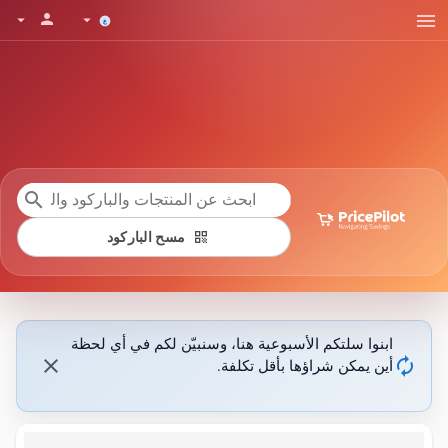
menu
person
arrow_drop_down
arrow_drop_down
search
qr_code
مسح الباركود
ابنوا سلتكم الأسبوعية هنا، وسنبيّن لكم في أي لحظة
close
autorenew
أين يمكن شراؤها بأقل تكلفة.