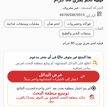
الشركة المصنعة :
غير معروف
qr_code
6970053870513
الباركود:
فواكه وخضروات
لحم ضأن
معلبات ومنتجات غذائية
الفئات:
منتجات الخبز والطبخ
فيليه لحم بقري بوزن 80 جرام.
هذا المنتج غير متوفر حاليًا في أي متجر مدعوم.
search_off
اطلع على البدائل المشابهة، أو وسّع منطقة البحث لعرض
متاجر إضافية.
عرض البدائل
swap_horiz
انتقل إلى الخيارات المشابهة واختر بديلاً.
my_location
لم يتم اختيار منطقة بحث بعد. اختر واحدة لتحديث النتائج.
توسيع منطقة البحث
travel_explore
حدّث منطقة البحث للتحقق من التوفر مجددًا بالقرب
منك.