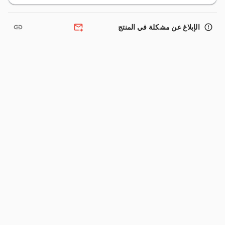
link
forward_to_inbox
error_outline
الإبلاغ عن مشكلة في المنتج