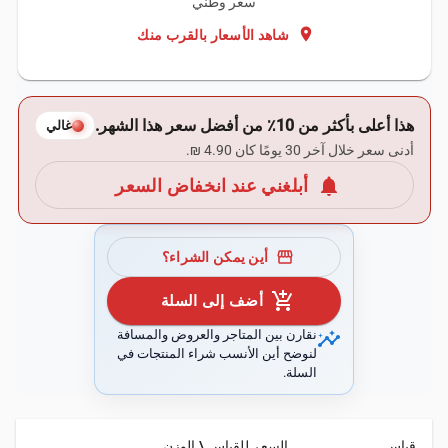
سعر وطني
location_on
شاهد الأسعار بالقرب منك
هذا أعلى بأكثر من 10٪ من أفضل سعر هذا الشهر.
غالي
أدنى سعر خلال آخر 30 يومًا كان ‏4.90 ₪.
notifications
أبلغني عند انخفاض السعر
storefront
أين يمكن الشراء؟
add_shopping_cart
أضف إلى السلة
insights
نقارن بين المتاجر والعروض والمسافة
لنوضح أين الأنسب شراء المنتجات في
السلة.
قياس
السعر للقياس \ الوزن