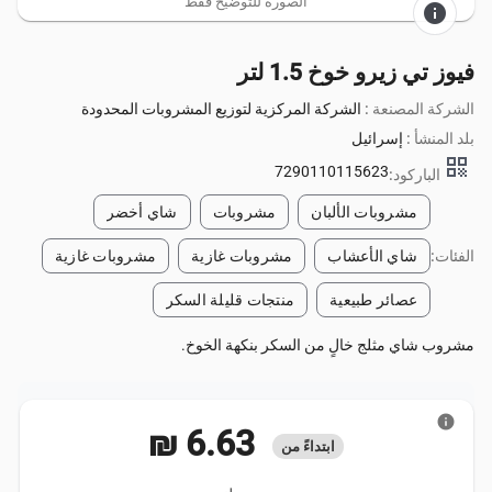
الصورة للتوضيح فقط
info
فيوز تي زيرو خوخ 1.5 لتر
الشركة المصنعة :
الشركة المركزية لتوزيع المشروبات المحدودة
بلد المنشأ :
إسرائيل
qr_code
7290110115623
الباركود:
مشروبات الألبان
مشروبات
شاي أخضر
الفئات:
شاي الأعشاب
مشروبات غازية
مشروبات غازية
عصائر طبيعية
منتجات قليلة السكر
مشروب شاي مثلج خالٍ من السكر بنكهة الخوخ.
info
‏6.63 ₪
ابتداءً من