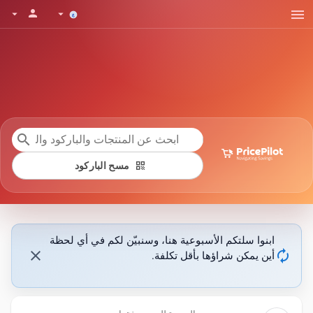
menu
person
arrow_drop_down
arrow_drop_down
search
qr_code
مسح الباركود
ابنوا سلتكم الأسبوعية هنا، وسنبيّن لكم في أي لحظة
close
autorenew
أين يمكن شراؤها بأقل تكلفة.