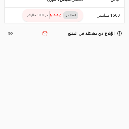
1500 ملليلتر
لكل1000 ملليلتر
ابتداءً من
link
forward_to_inbox
error_outline
الإبلاغ عن مشكلة في المنتج