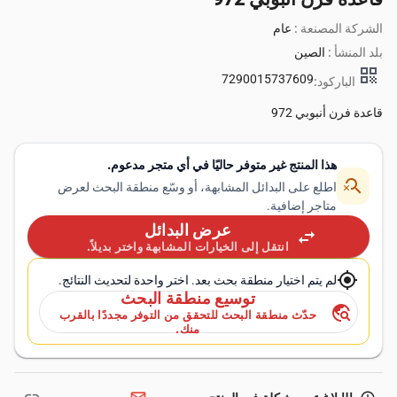
الشركة المصنعة :
عام
بلد المنشأ :
الصين
qr_code
7290015737609
الباركود:
قاعدة فرن أنبوبي 972
هذا المنتج غير متوفر حاليًا في أي متجر مدعوم.
search_off
اطلع على البدائل المشابهة، أو وسّع منطقة البحث لعرض
متاجر إضافية.
عرض البدائل
swap_horiz
انتقل إلى الخيارات المشابهة واختر بديلاً.
my_location
لم يتم اختيار منطقة بحث بعد. اختر واحدة لتحديث النتائج.
توسيع منطقة البحث
travel_explore
حدّث منطقة البحث للتحقق من التوفر مجددًا بالقرب
منك.