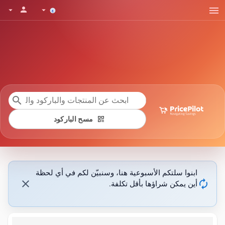
menu
person
arrow_drop_down
arrow_drop_down
search
qr_code
مسح الباركود
ابنوا سلتكم الأسبوعية هنا، وسنبيّن لكم في أي لحظة
close
autorenew
أين يمكن شراؤها بأقل تكلفة.