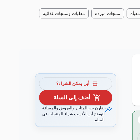
عبأة
منتجات مبردة
معلبات ومنتجات غذائية
storefront
أين يمكن الشراء؟
add_shopping_cart
أضف إلى السلة
insights
نقارن بين المتاجر والعروض والمسافة
لنوضح أين الأنسب شراء المنتجات في
السلة.