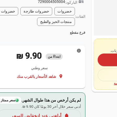
qr_code
7290004505004
الباركود:
خضروات
خضروات طازجة
خضروات م
الفئات:
منتجات الخبز والطبخ
قرع مقطع
info
نات.
‏9.90 ₪
ابتداءً من
سعر وطني
location_on
شاهد الأسعار بالقرب منك
ة
لم يكن أرخص من هذا طوال الشهر.
سعر ممتاز
أدنى سعر خلال آخر 30 يومًا كان ‏9.90 ₪.
notifications
أبلغني عند انخفاض السعر