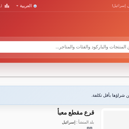
leaderboard
arrow_drop_down
 إسرائيل!
العربية
لو
ن شراؤها بأقل تكلفة.
قرع مقطع معبأ
بلد المنشأ :
إسرائيل