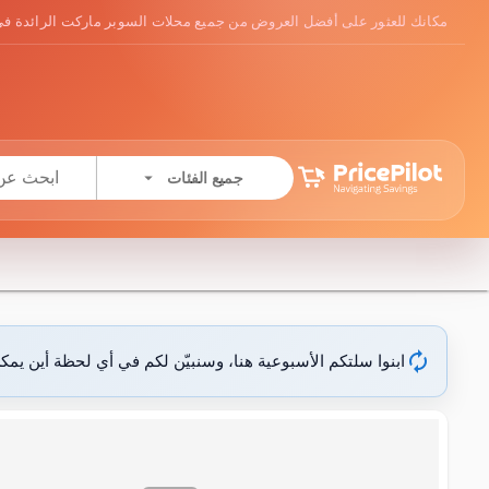
مكانك للعثور على أفضل العروض من جميع محلات السوبر ماركت الرائدة في
arrow_drop_down
جميع الفئات
autorenew
ابنوا سلتكم الأسبوعية هنا، وسنبيّن لكم في أي لحظة أين يمك