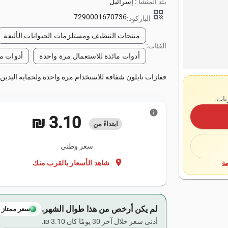
بلد المنشأ :
إسرائيل
qr_code
7290001670736
الباركود:
منتجات التنظيف ومستلزمات الحيوانات الأليفة
الفئات:
أدوات مائدة للاستعمال مرة واحدة
أدوات ما
قفازات نايلون شفافة للاستخدام مرة واحدة ولحماية اليدين. تحتوي على 100 
نات.
info
‏3.10 ₪
ابتداءً من
سعر وطني
location_on
شاهد الأسعار بالقرب منك
ة
لم يكن أرخص من هذا طوال الشهر.
سعر ممتاز
أدنى سعر خلال آخر 30 يومًا كان ‏3.10 ₪.