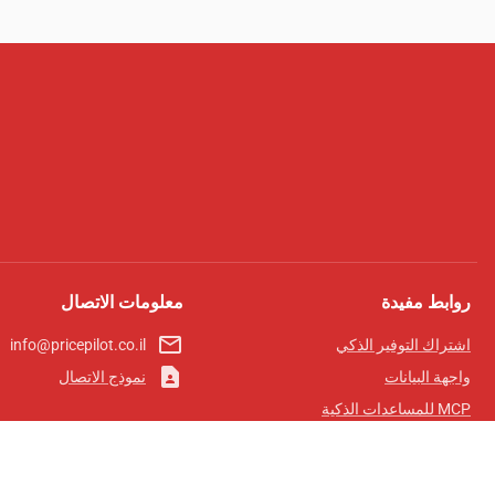
روابط مفيدة
معلومات الاتصال
mail_outline
اشتراك التوفير الذكي
info@pricepilot.co.il
contact_page
واجهة البيانات
نموذج الاتصال
MCP للمساعدات الذكية
مجلة برايس بايلوت
لوحة الصدارة