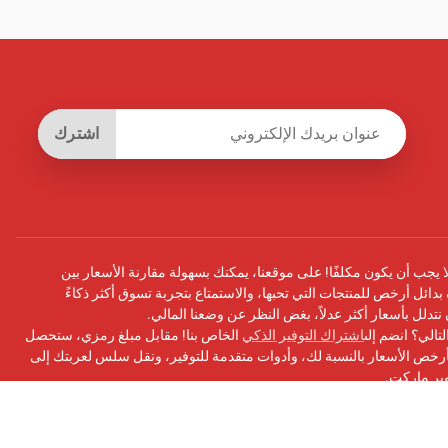
اشترك
يجب أن يكون مكلفًا! على موقعنا، يمكنك بسهولة مقارنة الأسعار بين
بدائل أرخص للمنتجات التي تحبها، والاستمتاع بتجربة تسوق أكثر ذكاءً
أن نتدلل بأسعار أكثر عدلاً، بغض النظر عن وضعنا المالي.
تالي؟ انضم إلى
اشتراك التوفير الذكي
الخاص بنا! مقابل مبلغ رمزي، ستحصل
ص الأسعار بالنسبة لك، وأدوات متقدمة للتوفير، ونقل سلس لعربتك إلى
وبر ماركت.
سبوك
الخاص بنا للحصول على التحديثات ونصائح التوفير والمزيد!