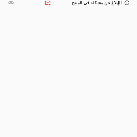
link
forward_to_inbox
error_outline
الإبلاغ عن مشكلة في المنتج