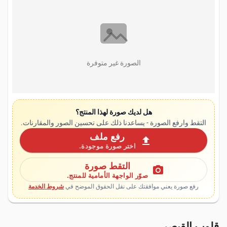
الصورة غير متوفرة
هل لديك صورة لهذا المنتج؟
التقط وارفع الصورة - يساعدنا ذلك على تحسين الصور والمقارنات.
رفع ملف
upload
اختر صورة موجودة.
التقط صورة
photo_camera
صوّر الواجهة الأمامية للمنتج.
رفع صورة يعني موافقتك على نقل الحقوق الموضح في
شروط الخدمة
قلوب القيصر