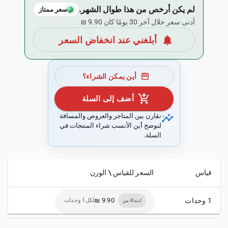
لم يكن أرخص من هذا طوال الشهر.
سعر ممتاز
أدنى سعر خلال آخر 30 يومًا كان ‏9.90 ₪.
notifications
أبلغني عند انخفاض السعر
storefront
أين يمكن الشراء؟
add_shopping_cart
أضف إلى السلة
insights
نقارن بين المتاجر والعروض والمسافة
لنوضح أين الأنسب شراء المنتجات في
السلة.
قياس
السعر للقياس \ الوزن
1 وحدات
لكل1 وحدات
ابتداءً من