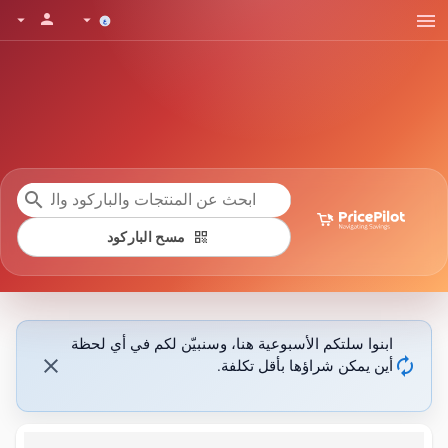
menu
person
arrow_drop_down
arrow_drop_down
search
qr_code
مسح الباركود
ابنوا سلتكم الأسبوعية هنا، وسنبيّن لكم في أي لحظة
close
autorenew
أين يمكن شراؤها بأقل تكلفة.