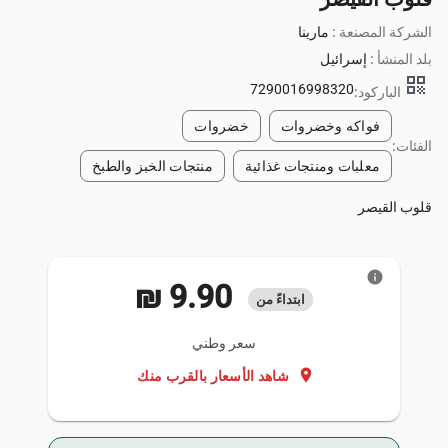
الشركة المصنعة :
مارينا
بلد المنشأ :
إسرائيل
qr_code
7290016998320
الباركود:
فواكه وخضروات
خضروات
الفئات:
معلبات ومنتجات غذائية
منتجات الخبز والطبخ
قلوب القيصر
info
‏9.90 ₪
ابتداءً من
سعر وطني
location_on
شاهد الأسعار بالقرب منك