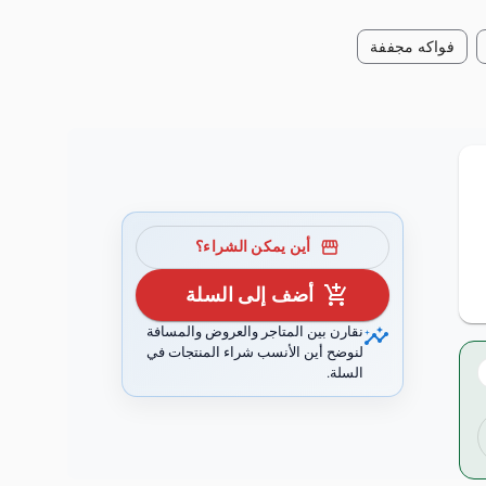
فواكه مجففة
storefront
أين يمكن الشراء؟
add_shopping_cart
أضف إلى السلة
insights
نقارن بين المتاجر والعروض والمسافة
لنوضح أين الأنسب شراء المنتجات في
السلة.