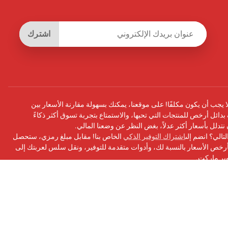
اشترك
يجب أن يكون مكلفًا! على موقعنا، يمكنك بسهولة مقارنة الأسعار بين
بدائل أرخص للمنتجات التي تحبها، والاستمتاع بتجربة تسوق أكثر ذكاءً
أن نتدلل بأسعار أكثر عدلاً، بغض النظر عن وضعنا المالي.
تالي؟ انضم إلى
اشتراك التوفير الذكي
الخاص بنا! مقابل مبلغ رمزي، ستحصل
ص الأسعار بالنسبة لك، وأدوات متقدمة للتوفير، ونقل سلس لعربتك إلى
وبر ماركت.
سبوك
الخاص بنا للحصول على التحديثات ونصائح التوفير والمزيد!