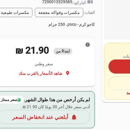
qr_code
7290013329585
الباركود:
الفئات:
مكسرات وفواكه مجففة
مكسرات طبيعية
كاجو كرم - נספק، 250 جرام
info
‏21.90 ₪
ابتداءً من
نات.
سعر وطني
location_on
شاهد الأسعار بالقرب منك
ة
لم يكن أرخص من هذا طوال الشهر.
سعر ممتاز
أدنى سعر خلال آخر 30 يومًا كان ‏21.90 ₪.
notifications
أبلغني عند انخفاض السعر