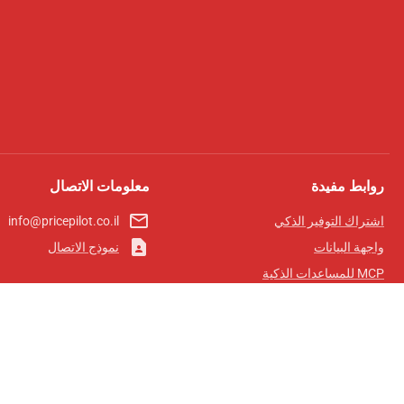
روابط مفيدة
معلومات الاتصال
mail_outline
اشتراك التوفير الذكي
info@pricepilot.co.il
contact_page
واجهة البيانات
نموذج الاتصال
MCP للمساعدات الذكية
مجلة برايس بايلوت
لوحة الصدارة
معلومات عنا
شروط الخدمة