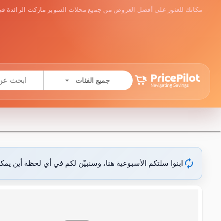
مكانك للعثور على أفضل العروض من جميع محلات السوبر ماركت الرائدة في
arrow_drop_down
جميع الفئات
autorenew
ابنوا سلتكم الأسبوعية هنا، وسنبيّن لكم في أي لحظة أين يمك