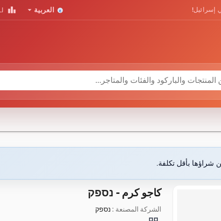
leaderboard
arrow_drop_down
 إسرائيل!
العربية
لو
ن شراؤها بأقل تكلفة.
كاجو كرم - נספק
الشركة المصنعة :
נספק