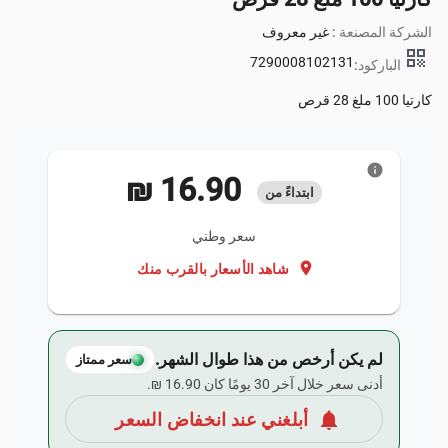
الشركة المصنعة :
غير معروف
qr_code
7290008102131
الباركود:
كارتيا 100 ملغ 28 قرص
info
‏16.90 ₪
ابتداءً من
سعر وطني
location_on
شاهد الأسعار بالقرب منك
لم يكن أرخص من هذا طوال الشهر.
سعر ممتاز
أدنى سعر خلال آخر 30 يومًا كان ‏16.90 ₪.
notifications
أبلغني عند انخفاض السعر