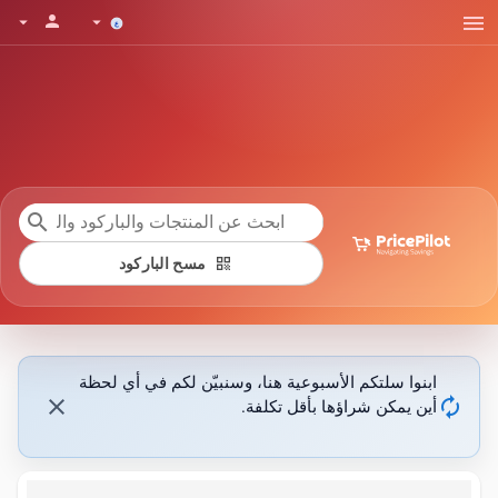
menu
person
arrow_drop_down
arrow_drop_down
search
qr_code
مسح الباركود
ابنوا سلتكم الأسبوعية هنا، وسنبيّن لكم في أي لحظة
close
autorenew
أين يمكن شراؤها بأقل تكلفة.