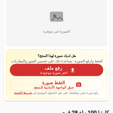
الصورة غير متوفرة
هل لديك صورة لهذا المنتج؟
التقط وارفع الصورة - يساعدنا ذلك على تحسين الصور والمقارنات.
رفع ملف
upload
اختر صورة موجودة.
التقط صورة
photo_camera
صوّر الواجهة الأمامية للمنتج.
رفع صورة يعني موافقتك على نقل الحقوق الموضح في
شروط الخدمة
كارتيا 100 ملغ 28 قرص