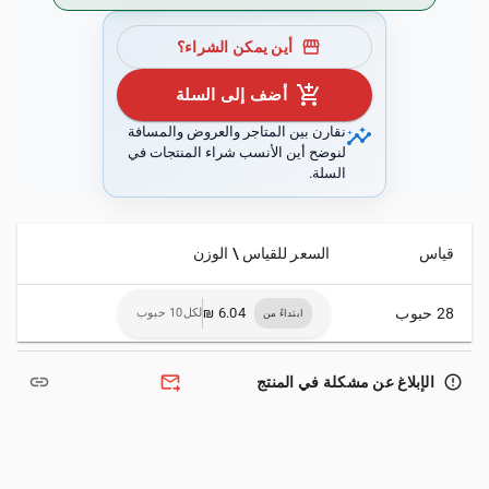
storefront
أين يمكن الشراء؟
add_shopping_cart
أضف إلى السلة
insights
نقارن بين المتاجر والعروض والمسافة
لنوضح أين الأنسب شراء المنتجات في
السلة.
قياس
السعر للقياس \ الوزن
28 حبوب
لكل10 حبوب
ابتداءً من
link
forward_to_inbox
error_outline
الإبلاغ عن مشكلة في المنتج